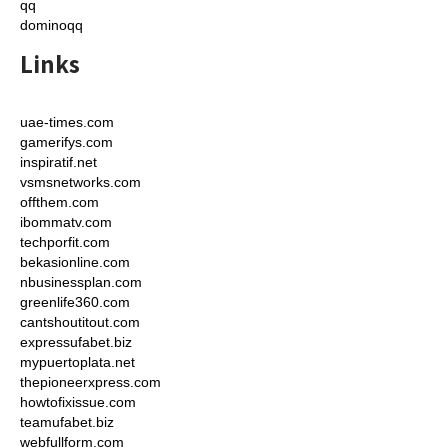
qq
dominoqq
Links
uae-times.com
gamerifys.com
inspiratif.net
vsmsnetworks.com
offthem.com
ibommatv.com
techporfit.com
bekasionline.com
nbusinessplan.com
greenlife360.com
cantshoutitout.com
expressufabet.biz
mypuertoplata.net
thepioneerxpress.com
howtofixissue.com
teamufabet.biz
webfullform.com