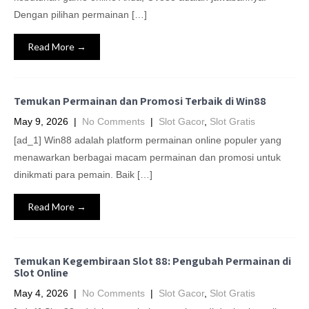
Dengan pilihan permainan […]
Read More →
Temukan Permainan dan Promosi Terbaik di Win88
May 9, 2026
|
No Comments
|
Slot Gacor
,
Slot Gratis
[ad_1] Win88 adalah platform permainan online populer yang
menawarkan berbagai macam permainan dan promosi untuk
dinikmati para pemain. Baik […]
Read More →
Temukan Kegembiraan Slot 88: Pengubah Permainan di
Slot Online
May 4, 2026
|
No Comments
|
Slot Gacor
,
Slot Gratis