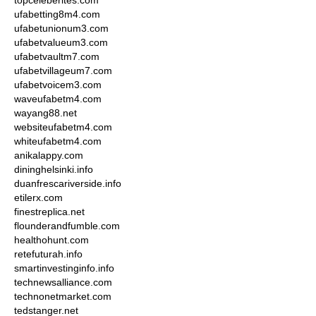
topceleberites.com
ufabetting8m4.com
ufabetunionum3.com
ufabetvalueum3.com
ufabetvaultm7.com
ufabetvillageum7.com
ufabetvoicem3.com
waveufabetm4.com
wayang88.net
websiteufabetm4.com
whiteufabetm4.com
anikalappy.com
dininghelsinki.info
duanfrescariverside.info
etilerx.com
finestreplica.net
flounderandfumble.com
healthohunt.com
retefuturah.info
smartinvestinginfo.info
technewsalliance.com
technonetmarket.com
tedstanger.net