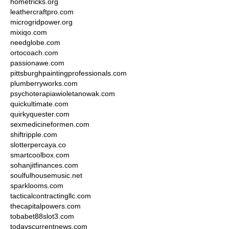
hometricks.org
leathercraftpro.com
microgridpower.org
mixiqo.com
needglobe.com
ortocoach.com
passionawe.com
pittsburghpaintingprofessionals.com
plumberryworks.com
psychoterapiawioletanowak.com
quickultimate.com
quirkyquester.com
sexmedicineformen.com
shiftripple.com
slotterpercaya.co
smartcoolbox.com
sohanjitfinances.com
soulfulhousemusic.net
sparklooms.com
tacticalcontractingllc.com
thecapitalpowers.com
tobabet88slot3.com
todayscurrentnews.com