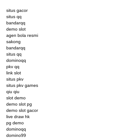
situs gacor
situs qq
bandarqq
demo slot
agen bola resmi
sakong
bandarqq
situs qq
dominoqq
pkv qq
link slot
situs pkv
situs pkv games
qiu qiu
slot demo
demo slot pg
demo slot gacor
live draw hk
pg demo
dominoqq
domino99