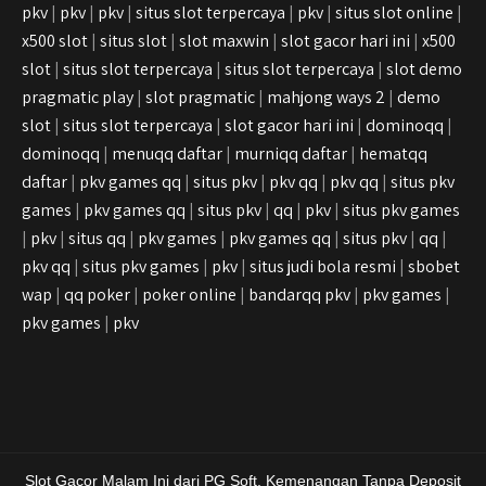
pkv
|
pkv
|
pkv
|
situs slot terpercaya
|
pkv
|
situs slot online
|
x500 slot
|
situs slot
|
slot maxwin
|
slot gacor hari ini
|
x500
slot
|
situs slot terpercaya
|
situs slot terpercaya
|
slot demo
pragmatic play
|
slot pragmatic
|
mahjong ways 2
|
demo
slot
|
situs slot terpercaya
|
slot gacor hari ini
|
dominoqq
|
dominoqq
|
menuqq daftar
|
murniqq daftar
|
hematqq
daftar
|
pkv games qq
|
situs pkv
|
pkv qq
|
pkv qq
|
situs pkv
games
|
pkv games qq
|
situs pkv
|
qq
|
pkv
|
situs pkv games
|
pkv
|
situs qq
|
pkv games
|
pkv games qq
|
situs pkv
|
qq
|
pkv qq
|
situs pkv games
|
pkv
|
situs judi bola resmi
|
sbobet
wap
|
qq poker
|
poker online
|
bandarqq pkv
|
pkv games
|
pkv games
|
pkv
Slot Gacor Malam Ini dari PG Soft, Kemenangan Tanpa Deposit