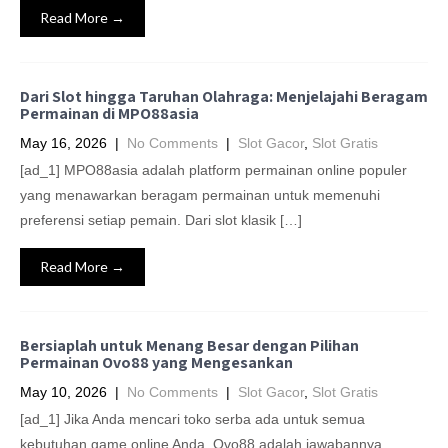
Read More →
Dari Slot hingga Taruhan Olahraga: Menjelajahi Beragam
Permainan di MPO88asia
May 16, 2026
|
No Comments
|
Slot Gacor
,
Slot Gratis
[ad_1] MPO88asia adalah platform permainan online populer
yang menawarkan beragam permainan untuk memenuhi
preferensi setiap pemain. Dari slot klasik […]
Read More →
Bersiaplah untuk Menang Besar dengan Pilihan
Permainan Ovo88 yang Mengesankan
May 10, 2026
|
No Comments
|
Slot Gacor
,
Slot Gratis
[ad_1] Jika Anda mencari toko serba ada untuk semua
kebutuhan game online Anda, Ovo88 adalah jawabannya.