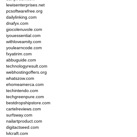
lewisenterprises.net
pcsoftwarefree.org
dailylinking.com
dnafyx.com
giocolenuvole.com
iyouessential.com
withloveamity.com
youlearncode.com
fxyatirim.com
abbuguide.com
technologyresult.com
webhostingoffers.org
whatszow.com
ehomeamerca.com
techintendo.com
techgreenpure.com
bestdropshipstore.com
cartelreviews.com
surfsway.com
nailartproduct.com
digitactseed.com
lvlcraft.com