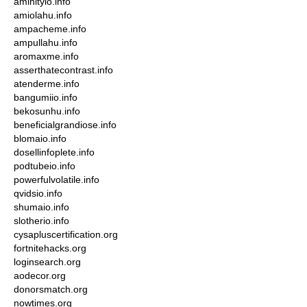
aminityio.info
amiolahu.info
ampacheme.info
ampullahu.info
aromaxme.info
asserthatecontrast.info
atenderme.info
bangumiio.info
bekosunhu.info
beneficialgrandiose.info
blomaio.info
dosellinfoplete.info
podtubeio.info
powerfulvolatile.info
qvidsio.info
shumaio.info
slotherio.info
cysapluscertification.org
fortnitehacks.org
loginsearch.org
aodecor.org
donorsmatch.org
nowtimes.org