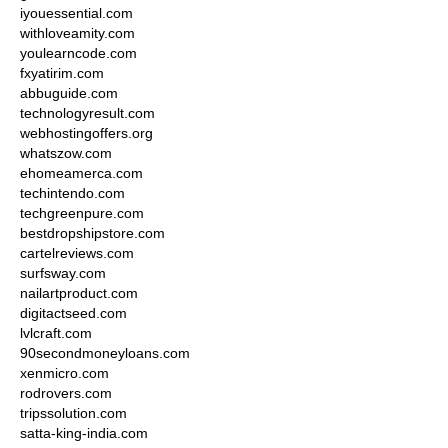
iyouessential.com
withloveamity.com
youlearncode.com
fxyatirim.com
abbuguide.com
technologyresult.com
webhostingoffers.org
whatszow.com
ehomeamerca.com
techintendo.com
techgreenpure.com
bestdropshipstore.com
cartelreviews.com
surfsway.com
nailartproduct.com
digitactseed.com
lvlcraft.com
90secondmoneyloans.com
xenmicro.com
rodrovers.com
tripssolution.com
satta-king-india.com