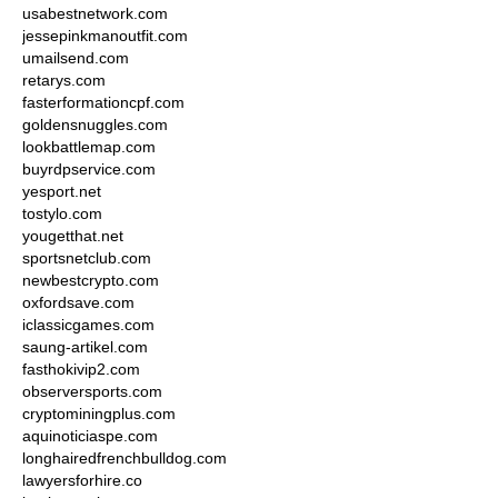
usabestnetwork.com
jessepinkmanoutfit.com
umailsend.com
retarys.com
fasterformationcpf.com
goldensnuggles.com
lookbattlemap.com
buyrdpservice.com
yesport.net
tostylo.com
yougetthat.net
sportsnetclub.com
newbestcrypto.com
oxfordsave.com
iclassicgames.com
saung-artikel.com
fasthokivip2.com
observersports.com
cryptominingplus.com
aquinoticiaspe.com
longhairedfrenchbulldog.com
lawyersforhire.co