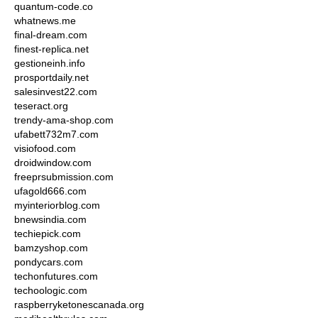
quantum-code.co
whatnews.me
final-dream.com
finest-replica.net
gestioneinh.info
prosportdaily.net
salesinvest22.com
teseract.org
trendy-ama-shop.com
ufabett732m7.com
visiofood.com
droidwindow.com
freeprsubmission.com
ufagold666.com
myinteriorblog.com
bnewsindia.com
techiepick.com
bamzyshop.com
pondycars.com
techonfutures.com
techoologic.com
raspberryketonescanada.org