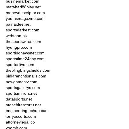
businemarket.com
matahari88play.net
moneydescriptor.com
youthsmagazine.com
painaidee.net
sportsdarkest.com
webtoon.biz
thesportswires.com
hyungpro.com
sportingnewsnet.com
sportstime24day.com
sporteslive.com
theblingblingshields.com
pinkfrenchtipnails.com
newgamestv.com
sportsgallerys.com
sportsmirrors.net
datasports.net
atasehirescortu.net
engineeringtechub.com
jerryescorts.com
attorneylegal.co
voomb.com