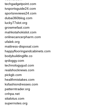
techgadgetpoint.com
tvsportsguide24.com
sportsreviews24.com
dubai360blog.com
lucky77slot.org
growmefast.com
mahkotahokislot.com
onlinecancerpharm.com
ufalek.org
mattress-disposal.com
happyflooringandcabinets.com
bodybuildinglife.co
qrdoggy.com
technologygud.com
realshocknews.com
pickgb.com
healthmistakes.com
ksfashiondresses.com
patterntrader.org
cnhpa.net
sitalotus.com
supernotes.org