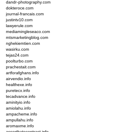
dandr-photography.com
dokteroce.com
journal-francais.com
justintv10.com
lawyerule.com
mediamingleseaco.com
mtsmarketingblog.com
nghekiemtien.com
wasirku.com
tejas24.com
poolturbo.com
prachestait.com
artforafghans.info
airvendio.info
healthexe.info
puretecx.info
tecadvance.info
aminityio.info
amiolahu.info
ampacheme.info
ampullahu.info
aromaxme.info
asserthatecontrast.info