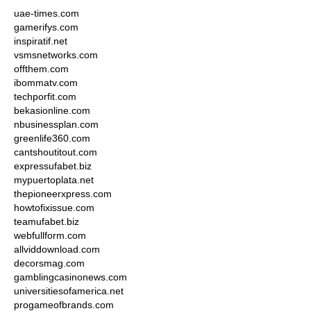
uae-times.com
gamerifys.com
inspiratif.net
vsmsnetworks.com
offthem.com
ibommatv.com
techporfit.com
bekasionline.com
nbusinessplan.com
greenlife360.com
cantshoutitout.com
expressufabet.biz
mypuertoplata.net
thepioneerxpress.com
howtofixissue.com
teamufabet.biz
webfullform.com
allviddownload.com
decorsmag.com
gamblingcasinonews.com
universitiesofamerica.net
progameofbrands.com