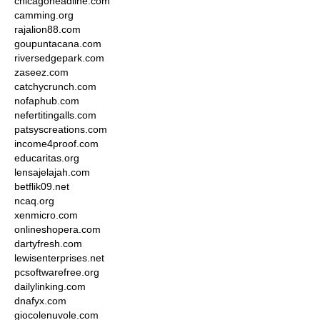
chicagoheadline.com
camming.org
rajalion88.com
goupuntacana.com
riversedgepark.com
zaseez.com
catchycrunch.com
nofaphub.com
nefertitingalls.com
patsyscreations.com
income4proof.com
educaritas.org
lensajelajah.com
betflik09.net
ncaq.org
xenmicro.com
onlineshopera.com
dartyfresh.com
lewisenterprises.net
pcsoftwarefree.org
dailylinking.com
dnafyx.com
giocolenuvole.com