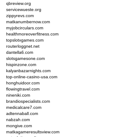
qbreview.org
servicewueste.org
zippyrevs.com
matkanumbernow.com
myjobcirculars.com
healthmoreoverfitness.com
topslotxgames.com
routerloggnet.net
dantella6.com
slotsgamesone.com
hispinzone.com
kalyanbazarnights.com
top-online-casino-usa.com
honghuidoor.com
flowingtravel.com
nineniki.com
brandiospecialists.com
medicalcare7.com
adtennaball.com
nabzah.com
mongive.com
matkagameresultsview.com