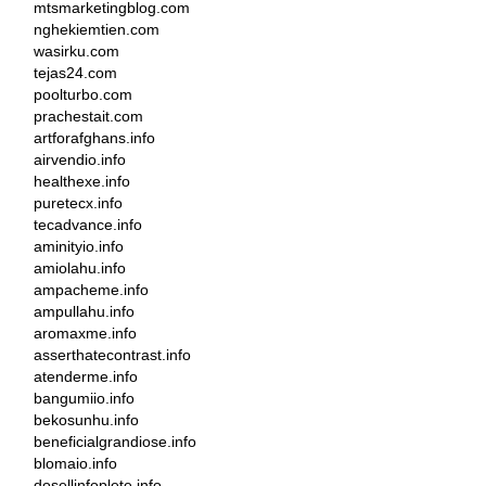
mtsmarketingblog.com
nghekiemtien.com
wasirku.com
tejas24.com
poolturbo.com
prachestait.com
artforafghans.info
airvendio.info
healthexe.info
puretecx.info
tecadvance.info
aminityio.info
amiolahu.info
ampacheme.info
ampullahu.info
aromaxme.info
asserthatecontrast.info
atenderme.info
bangumiio.info
bekosunhu.info
beneficialgrandiose.info
blomaio.info
dosellinfoplete.info