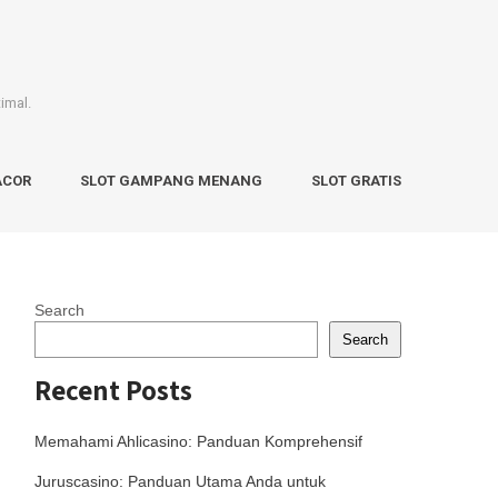
imal.
ACOR
SLOT GAMPANG MENANG
SLOT GRATIS
Search
Search
Recent Posts
Memahami Ahlicasino: Panduan Komprehensif
Juruscasino: Panduan Utama Anda untuk