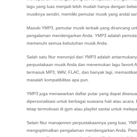
lagu yang luas menjadi lebih mudah hanya dengan beber
musiknya sendiri, memiliki pemutar musik yang andal san
Masuki YMP3, pemutar musik terbaik yang dirancang u
pengalaman mendengarkan Anda. YMP3 adalah pemutar m
memenuhi semua kebutuhan musik Anda.
Salah satu fitur menonjol dari YMP3 adalah antarmuk
perpustakaan musik Anda dan menemukan lagu favorit A
termasuk MP3, WAV, FLAC, dan banyak lagi, memastika
masalah kompatibilitas apa pun.
YMP3 juga menawarkan daftar putar yang dapat disesu
dipersonalisasi untuk berbagai suasana hati atau acara
tetap termotivasi di gym atau playlist santai untuk mel
Selain fitur manajemen perpustakaannya yang luas, YM
mengoptimalkan pengalaman mendengarkan Anda. Pemuta