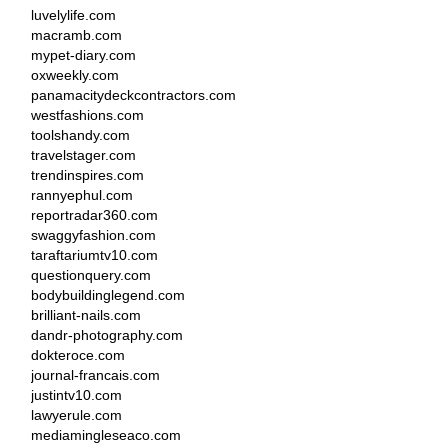
luvelylife.com
macramb.com
mypet-diary.com
oxweekly.com
panamacitydeckcontractors.com
westfashions.com
toolshandy.com
travelstager.com
trendinspires.com
rannyephul.com
reportradar360.com
swaggyfashion.com
taraftariumtv10.com
questionquery.com
bodybuildinglegend.com
brilliant-nails.com
dandr-photography.com
dokteroce.com
journal-francais.com
justintv10.com
lawyerule.com
mediamingleseaco.com