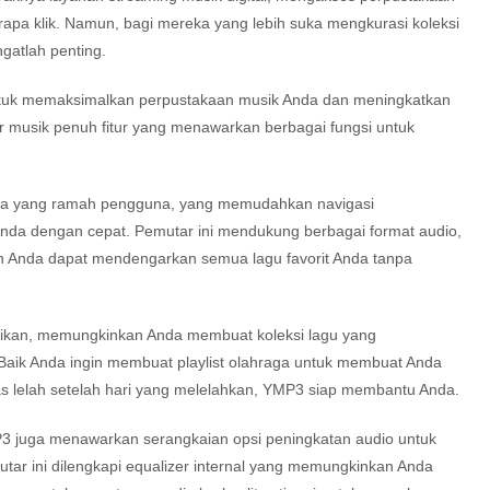
apa klik. Namun, bagi mereka yang lebih suka mengkurasi koleksi
gatlah penting.
ntuk memaksimalkan perpustakaan musik Anda dan meningkatkan
usik penuh fitur yang menawarkan berbagai fungsi untuk
anya yang ramah pengguna, yang memudahkan navigasi
nda dengan cepat. Pemutar ini mendukung berbagai format audio,
n Anda dapat mendengarkan semua lagu favorit Anda tanpa
aikan, memungkinkan Anda membuat koleksi lagu yang
. Baik Anda ingin membuat playlist olahraga untuk membuat Anda
epas lelah setelah hari yang melelahkan, YMP3 siap membantu Anda.
P3 juga menawarkan serangkaian opsi peningkatan audio untuk
r ini dilengkapi equalizer internal yang memungkinkan Anda