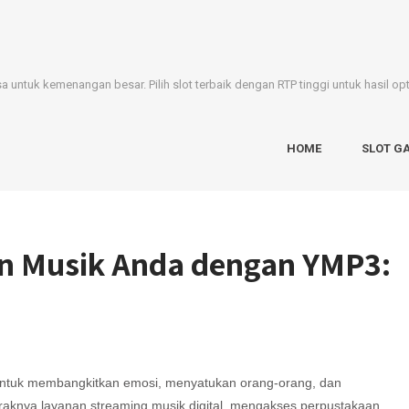
 untuk kemenangan besar. Pilih slot terbaik dengan RTP tinggi untuk hasil opt
HOME
SLOT G
n Musik Anda dengan YMP3:
 untuk membangkitkan emosi, menyatukan orang-orang, dan
aknya layanan streaming musik digital, mengakses perpustakaan