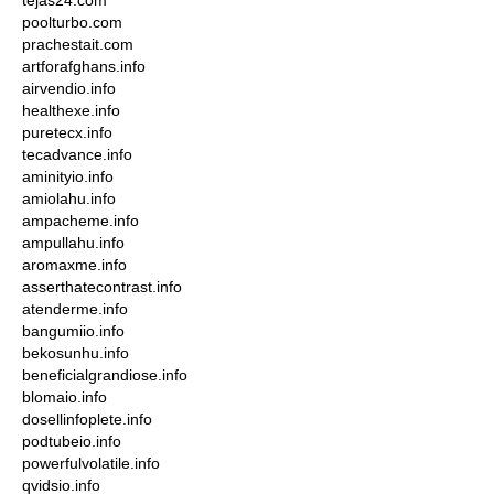
tejas24.com
poolturbo.com
prachestait.com
artforafghans.info
airvendio.info
healthexe.info
puretecx.info
tecadvance.info
aminityio.info
amiolahu.info
ampacheme.info
ampullahu.info
aromaxme.info
asserthatecontrast.info
atenderme.info
bangumiio.info
bekosunhu.info
beneficialgrandiose.info
blomaio.info
dosellinfoplete.info
podtubeio.info
powerfulvolatile.info
qvidsio.info