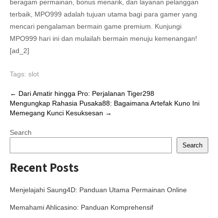
beragam permainan, bonus menarik, dan layanan pelanggan
terbaik, MPO999 adalah tujuan utama bagi para gamer yang
mencari pengalaman bermain game premium. Kunjungi
MPO999 hari ini dan mulailah bermain menuju kemenangan!
[ad_2]
Tags:
slot
Post
←
Dari Amatir hingga Pro: Perjalanan Tiger298
Mengungkap Rahasia Pusaka88: Bagaimana Artefak Kuno Ini
navigation
Memegang Kunci Kesuksesan
→
Search
Search
Recent Posts
Menjelajahi Saung4D: Panduan Utama Permainan Online
Memahami Ahlicasino: Panduan Komprehensif