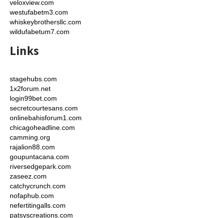
veloxview.com
westufabetm3.com
whiskeybrothersllc.com
wildufabetum7.com
Links
stagehubs.com
1x2forum.net
login99bet.com
secretcourtesans.com
onlinebahisforum1.com
chicagoheadline.com
camming.org
rajalion88.com
goupuntacana.com
riversedgepark.com
zaseez.com
catchycrunch.com
nofaphub.com
nefertitingalls.com
patsyscreations.com