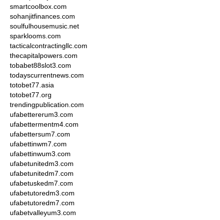
smartcoolbox.com
sohanjitfinances.com
soulfulhousemusic.net
sparklooms.com
tacticalcontractingllc.com
thecapitalpowers.com
tobabet88slot3.com
todayscurrentnews.com
totobet77.asia
totobet77.org
trendingpublication.com
ufabettererum3.com
ufabettermentm4.com
ufabettersum7.com
ufabettinwm7.com
ufabettinwum3.com
ufabetunitedm3.com
ufabetunitedm7.com
ufabetuskedm7.com
ufabetutoredm3.com
ufabetutoredm7.com
ufabetvalleyum3.com