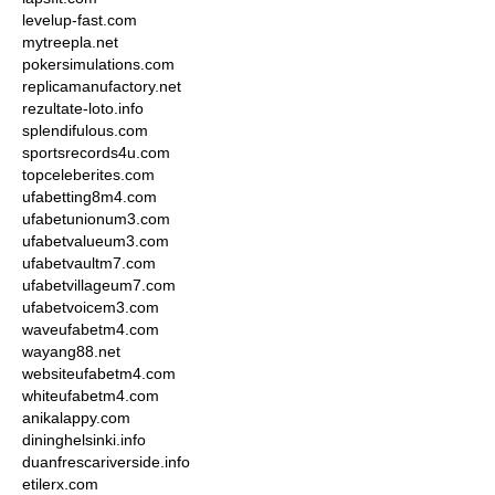
levelup-fast.com
mytreepla.net
pokersimulations.com
replicamanufactory.net
rezultate-loto.info
splendifulous.com
sportsrecords4u.com
topceleberites.com
ufabetting8m4.com
ufabetunionum3.com
ufabetvalueum3.com
ufabetvaultm7.com
ufabetvillageum7.com
ufabetvoicem3.com
waveufabetm4.com
wayang88.net
websiteufabetm4.com
whiteufabetm4.com
anikalappy.com
dininghelsinki.info
duanfrescariverside.info
etilerx.com