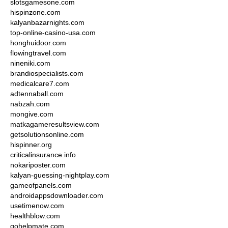
slotsgamesone.com
hispinzone.com
kalyanbazarnights.com
top-online-casino-usa.com
honghuidoor.com
flowingtravel.com
nineniki.com
brandiospecialists.com
medicalcare7.com
adtennaball.com
nabzah.com
mongive.com
matkagameresultsview.com
getsolutionsonline.com
hispinner.org
criticalinsurance.info
nokariposter.com
kalyan-guessing-nightplay.com
gameofpanels.com
androidappsdownloader.com
usetimenow.com
healthblow.com
gohelpmate.com