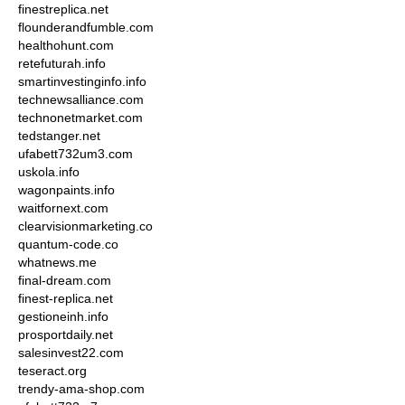
finestreplica.net
flounderandfumble.com
healthohunt.com
retefuturah.info
smartinvestinginfo.info
technewsalliance.com
technonetmarket.com
tedstanger.net
ufabett732um3.com
uskola.info
wagonpaints.info
waitfornext.com
clearvisionmarketing.co
quantum-code.co
whatnews.me
final-dream.com
finest-replica.net
gestioneinh.info
prosportdaily.net
salesinvest22.com
teseract.org
trendy-ama-shop.com