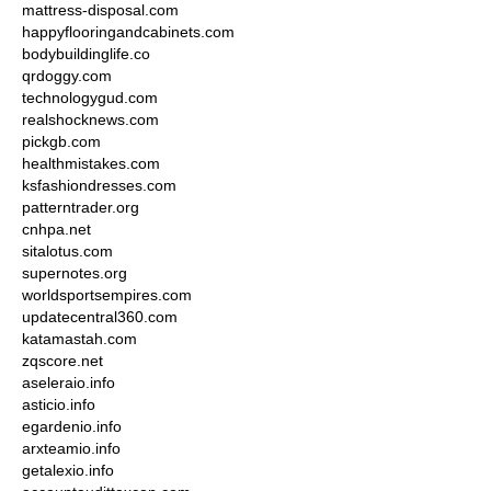
mattress-disposal.com
happyflooringandcabinets.com
bodybuildinglife.co
qrdoggy.com
technologygud.com
realshocknews.com
pickgb.com
healthmistakes.com
ksfashiondresses.com
patterntrader.org
cnhpa.net
sitalotus.com
supernotes.org
worldsportsempires.com
updatecentral360.com
katamastah.com
zqscore.net
aseleraio.info
asticio.info
egardenio.info
arxteamio.info
getalexio.info