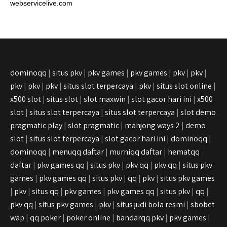
webservicelive.com
dominoqq
|
situs pkv
|
pkv games
|
pkv games
|
pkv
|
pkv
|
pkv
|
pkv
|
pkv
|
situs slot terpercaya
|
pkv
|
situs slot online
|
x500 slot
|
situs slot
|
slot maxwin
|
slot gacor hari ini
|
x500
slot
|
situs slot terpercaya
|
situs slot terpercaya
|
slot demo
pragmatic play
|
slot pragmatic
|
mahjong ways 2
|
demo
slot
|
situs slot terpercaya
|
slot gacor hari ini
|
dominoqq
|
dominoqq
|
menuqq daftar
|
murniqq daftar
|
hematqq
daftar
|
pkv games qq
|
situs pkv
|
pkv qq
|
pkv qq
|
situs pkv
games
|
pkv games qq
|
situs pkv
|
qq
|
pkv
|
situs pkv games
|
pkv
|
situs qq
|
pkv games
|
pkv games qq
|
situs pkv
|
qq
|
pkv qq
|
situs pkv games
|
pkv
|
situs judi bola resmi
|
sbobet
wap
|
qq poker
|
poker online
|
bandarqq pkv
|
pkv games
|