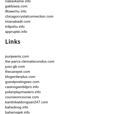
nabavkame.info
gakbiasa.com
iflowerhu.info
chicagocrystalconnection.com
imanabadii.com
trilipohu.info
appruptio.info
Links
punjwanis.com
the-parcs-clematiscondos.com
jusu-gb.com
thecarepet.com
blogwriterplus.com
guestpostingseo.com
casinogambitpro.info
pokerplaymasters.info
courseoncourse.com
bantinbatdongsan247.com
bahednog.info
bahenxgek.info