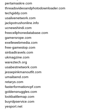
pertamaskre.com
threadsvideoandphotodownloader.com
techgiddy.com
usalivenetwork.com
jackpotrushonline.info
ucnewshindi.com
freecellphonedatabase.com
gamersrope.com
exellewebmedia.com
free-gamestop.com
sinbadtravels.com
ukmagzine.com
wareztech.org
usabestnetwork.com
jessepinkmanoutfit.com
umailsend.com
retarys.com
fasterformationcpf.com
goldensnuggles.com
lookbattlemap.com
buyrdpservice.com
yesport.net