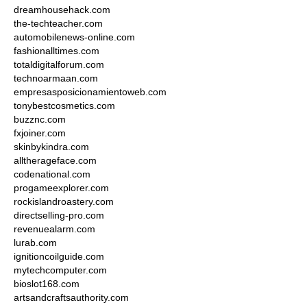
dreamhousehack.com
the-techteacher.com
automobilenews-online.com
fashionalltimes.com
totaldigitalforum.com
technoarmaan.com
empresasposicionamientoweb.com
tonybestcosmetics.com
buzznc.com
fxjoiner.com
skinbykindra.com
alltherageface.com
codenational.com
progameexplorer.com
rockislandroastery.com
directselling-pro.com
revenuealarm.com
lurab.com
ignitioncoilguide.com
mytechcomputer.com
bioslot168.com
artsandcraftsauthority.com