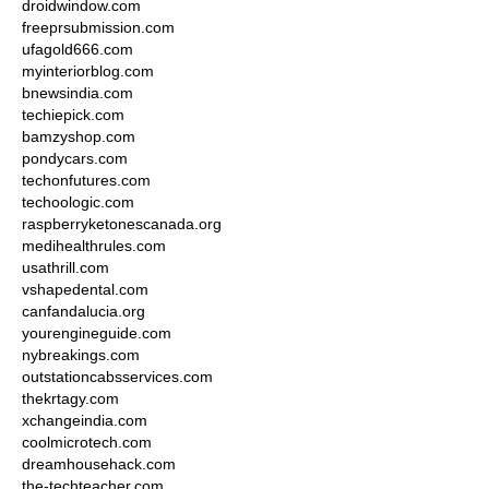
droidwindow.com
freeprsubmission.com
ufagold666.com
myinteriorblog.com
bnewsindia.com
techiepick.com
bamzyshop.com
pondycars.com
techonfutures.com
techoologic.com
raspberryketonescanada.org
medihealthrules.com
usathrill.com
vshapedental.com
canfandalucia.org
yourengineguide.com
nybreakings.com
outstationcabsservices.com
thekrtagy.com
xchangeindia.com
coolmicrotech.com
dreamhousehack.com
the-techteacher.com