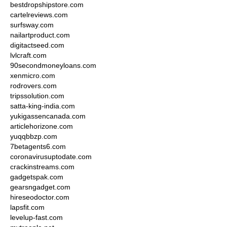
bestdropshipstore.com
cartelreviews.com
surfsway.com
nailartproduct.com
digitactseed.com
lvlcraft.com
90secondmoneyloans.com
xenmicro.com
rodrovers.com
tripssolution.com
satta-king-india.com
yukigassencanada.com
articlehorizone.com
yuqqbbzp.com
7betagents6.com
coronavirusuptodate.com
crackinstreams.com
gadgetspak.com
gearsngadget.com
hireseodoctor.com
lapsfit.com
levelup-fast.com