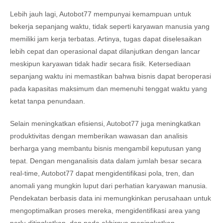
Lebih jauh lagi, Autobot77 mempunyai kemampuan untuk
bekerja sepanjang waktu, tidak seperti karyawan manusia yang
memiliki jam kerja terbatas. Artinya, tugas dapat diselesaikan
lebih cepat dan operasional dapat dilanjutkan dengan lancar
meskipun karyawan tidak hadir secara fisik. Ketersediaan
sepanjang waktu ini memastikan bahwa bisnis dapat beroperasi
pada kapasitas maksimum dan memenuhi tenggat waktu yang
ketat tanpa penundaan.
Selain meningkatkan efisiensi, Autobot77 juga meningkatkan
produktivitas dengan memberikan wawasan dan analisis
berharga yang membantu bisnis mengambil keputusan yang
tepat. Dengan menganalisis data dalam jumlah besar secara
real-time, Autobot77 dapat mengidentifikasi pola, tren, dan
anomali yang mungkin luput dari perhatian karyawan manusia.
Pendekatan berbasis data ini memungkinkan perusahaan untuk
mengoptimalkan proses mereka, mengidentifikasi area yang