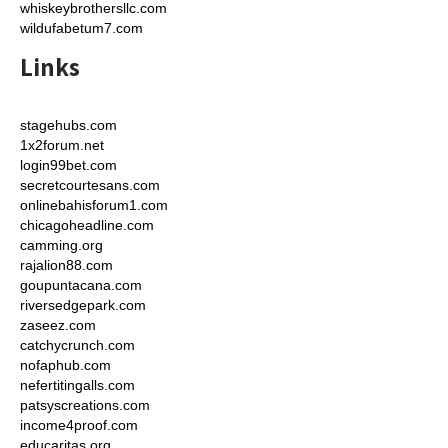
whiskeybrothersllc.com
wildufabetum7.com
Links
stagehubs.com
1x2forum.net
login99bet.com
secretcourtesans.com
onlinebahisforum1.com
chicagoheadline.com
camming.org
rajalion88.com
goupuntacana.com
riversedgepark.com
zaseez.com
catchycrunch.com
nofaphub.com
nefertitingalls.com
patsyscreations.com
income4proof.com
educaritas.org