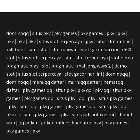
dominoqq
|
situs pkv
|
pkv games
|
pkv games
|
pkv
|
pkv
|
pkv
|
pkv
|
pkv
|
situs slot terpercaya
|
pkv
|
situs slot online
|
x500 slot
|
situs slot
|
slot maxwin
|
slot gacor hari ini
|
x500
slot
|
situs slot terpercaya
|
situs slot terpercaya
|
slot demo
pragmatic play
|
slot pragmatic
|
mahjong ways 2
|
demo
slot
|
situs slot terpercaya
|
slot gacor hari ini
|
dominoqq
|
dominoqq
|
menuqq daftar
|
murniqq daftar
|
hematqq
daftar
|
pkv games qq
|
situs pkv
|
pkv qq
|
pkv qq
|
situs pkv
games
|
pkv games qq
|
situs pkv
|
qq
|
pkv
|
situs pkv games
|
pkv
|
situs qq
|
pkv games
|
pkv games qq
|
situs pkv
|
qq
|
pkv qq
|
situs pkv games
|
pkv
|
situs judi bola resmi
|
sbobet
wap
|
qq poker
|
poker online
|
bandarqq pkv
|
pkv games
|
pkv games
|
pkv