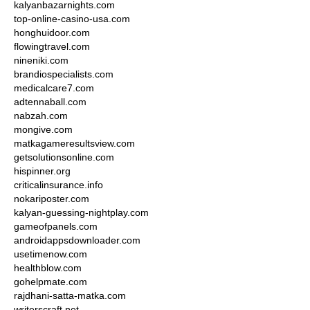
kalyanbazarnights.com
top-online-casino-usa.com
honghuidoor.com
flowingtravel.com
nineniki.com
brandiospecialists.com
medicalcare7.com
adtennaball.com
nabzah.com
mongive.com
matkagameresultsview.com
getsolutionsonline.com
hispinner.org
criticalinsurance.info
nokariposter.com
kalyan-guessing-nightplay.com
gameofpanels.com
androidappsdownloader.com
usetimenow.com
healthblow.com
gohelpmate.com
rajdhani-satta-matka.com
writerscraft.net