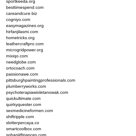
sportkeeda.org
besttimespend.com
careandcure.biz
cogniyo.com
easymagazines.org
hirfanjilasmi.com
hometricks.org
leathercraftpro.com
microgridpower.org
mixiqo.com
needglobe.com
ortocoach.com
passionawe.com
pittsburghpaintingprofessionals.com
plumberryworks.com
psychoterapiawioletanowak.com
quickultimate.com
quirkyquester.com
sexmedicineformen.com
shiftripple.com
slotterpercaya.co
smartcoolbox.com
sohanjitfinances.com