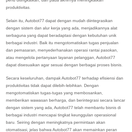
perlu ditingkatkan, dan pada akhirnya meningkatkan
produktivitas.
Selain itu, Autobot77 dapat dengan mudah diintegrasikan
dengan sistem dan alur kerja yang ada, menjadikannya alat
serbaguna yang dapat beradaptasi dengan kebutuhan unik
berbagai industri. Baik itu mengotomatiskan tugas penjualan
dan pemasaran, menyederhanakan operasi rantai pasokan,
atau mengelola pertanyaan layanan pelanggan, Autobot77
dapat disesuaikan agar sesuai dengan berbagai proses bisnis.
Secara keseluruhan, dampak Autobot77 terhadap efisiensi dan
produktivitas tidak dapat dilebih-lebihkan. Dengan
mengotomatiskan tugas-tugas yang membosankan,
memberikan wawasan berharga, dan berintegrasi secara lancar
dengan sistem yang ada, Autobot77 telah membantu bisnis di
berbagai industri mencapai tingkat keunggulan operasional
baru. Seiring dengan meningkatnya permintaan akan
otomatisasi, jelas bahwa Autobot77 akan memainkan peran