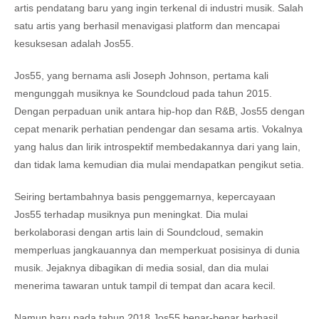
artis pendatang baru yang ingin terkenal di industri musik. Salah
satu artis yang berhasil menavigasi platform dan mencapai
kesuksesan adalah Jos55.
Jos55, yang bernama asli Joseph Johnson, pertama kali
mengunggah musiknya ke Soundcloud pada tahun 2015.
Dengan perpaduan unik antara hip-hop dan R&B, Jos55 dengan
cepat menarik perhatian pendengar dan sesama artis. Vokalnya
yang halus dan lirik introspektif membedakannya dari yang lain,
dan tidak lama kemudian dia mulai mendapatkan pengikut setia.
Seiring bertambahnya basis penggemarnya, kepercayaan
Jos55 terhadap musiknya pun meningkat. Dia mulai
berkolaborasi dengan artis lain di Soundcloud, semakin
memperluas jangkauannya dan memperkuat posisinya di dunia
musik. Jejaknya dibagikan di media sosial, dan dia mulai
menerima tawaran untuk tampil di tempat dan acara kecil.
Namun baru pada tahun 2018 Jos55 benar-benar berhasil.