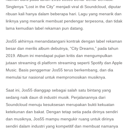
Singlenya “Lost in the City” menjadi viral di Soundcloud, diputar
ribuan kali hanya dalam beberapa hari. Lagu yang menarik dan
liriknya yang menarik membuat pendengar terpesona, dan tidak
lama kemudian label rekaman pun datang.
Jos55 akhirnya menandatangani kontrak dengan label rekaman
besar dan merilis album debutnya, “City Dreams,” pada tahun
2019. Album ini mendapat pujian kritis dan mengumpulkan
jutaan streaming di platform streaming seperti Spotify dan Apple
Music. Basis penggemar Jos55 terus berkembang, dan dia
memulai tur nasional untuk mempromosikan musiknya.
Saat ini, Jos55 dianggap sebagai salah satu bintang yang
sedang naik daun di industri musik. Perjalanannya dari
Soundcloud menuju kesuksesan merupakan bukti kekuatan
ketekunan dan bakat. Dengan tetap setia pada dirinya sendiri
dan musiknya, Jos55 mampu mengukir ruang untuk dirinya
sendiri dalam industri yang kompetitif dan membuat namanya