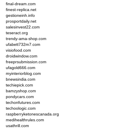
final-dream.com
finest-replica.net
gestioneinh.info
prosportdaily.net
salesinvest22.com
teseract.org
trendy-ama-shop.com
ufabett732m7.com
visiofood.com
droidwindow.com
freeprsubmission.com
ufagold666.com
myinteriorblog.com
bnewsindia.com
techiepick.com
bamzyshop.com
pondycars.com
techonfutures.com
techoologic.com
raspberryketonescanada.org
medihealthrules.com
usathrill.com