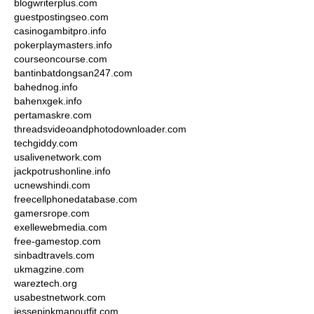
blogwriterplus.com
guestpostingseo.com
casinogambitpro.info
pokerplaymasters.info
courseoncourse.com
bantinbatdongsan247.com
bahednog.info
bahenxgek.info
pertamaskre.com
threadsvideoandphotodownloader.com
techgiddy.com
usalivenetwork.com
jackpotrushonline.info
ucnewshindi.com
freecellphonedatabase.com
gamersrope.com
exellewebmedia.com
free-gamestop.com
sinbadtravels.com
ukmagzine.com
wareztech.org
usabestnetwork.com
jessepinkmanoutfit.com