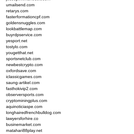
umailsend.com
retarys.com
fasterformationcpf.com
goldensnuggles.com
lookbattlemap.com
buyrdpservice.com
yesport.net
tostylo.com
yougetthat.net
sportsnetclub.com
newbestcrypto.com
oxfordsave.com
iclassicgames.com
saung-artikel.com
fasthokivip2.com
observersports.com
cryptominingplus.com
aquinoticiaspe.com
longhairedfrenchbulldog.com
lawyersforhire.co
businemarket.com
matahari88play.net