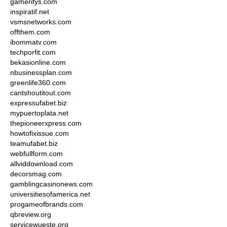
gamerifys.com
inspiratif.net
vsmsnetworks.com
offthem.com
ibommatv.com
techporfit.com
bekasionline.com
nbusinessplan.com
greenlife360.com
cantshoutitout.com
expressufabet.biz
mypuertoplata.net
thepioneerxpress.com
howtofixissue.com
teamufabet.biz
webfullform.com
allviddownload.com
decorsmag.com
gamblingcasinonews.com
universitiesofamerica.net
progameofbrands.com
qbreview.org
servicewueste.org