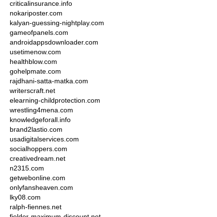
criticalinsurance.info
nokariposter.com
kalyan-guessing-nightplay.com
gameofpanels.com
androidappsdownloader.com
usetimenow.com
healthblow.com
gohelpmate.com
rajdhani-satta-matka.com
writerscraft.net
elearning-childprotection.com
wrestling4mena.com
knowledgeforall.info
brand2lastio.com
usadigitalservices.com
socialhoppers.com
creativedream.net
n2315.com
getwebonline.com
onlyfansheaven.com
lky08.com
ralph-fiennes.net
fielder-maximum-discount.net