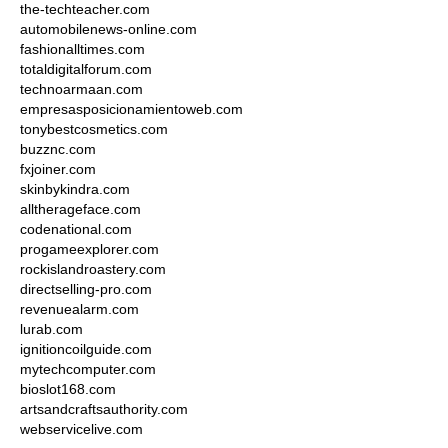
the-techteacher.com
automobilenews-online.com
fashionalltimes.com
totaldigitalforum.com
technoarmaan.com
empresasposicionamientoweb.com
tonybestcosmetics.com
buzznc.com
fxjoiner.com
skinbykindra.com
alltherageface.com
codenational.com
progameexplorer.com
rockislandroastery.com
directselling-pro.com
revenuealarm.com
lurab.com
ignitioncoilguide.com
mytechcomputer.com
bioslot168.com
artsandcraftsauthority.com
webservicelive.com