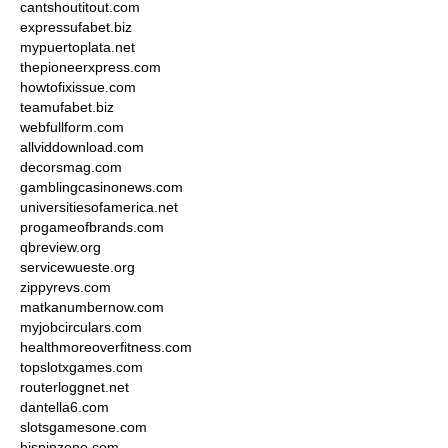
cantshoutitout.com
expressufabet.biz
mypuertoplata.net
thepioneerxpress.com
howtofixissue.com
teamufabet.biz
webfullform.com
allviddownload.com
decorsmag.com
gamblingcasinonews.com
universitiesofamerica.net
progameofbrands.com
qbreview.org
servicewueste.org
zippyrevs.com
matkanumbernow.com
myjobcirculars.com
healthmoreoverfitness.com
topslotxgames.com
routerloggnet.net
dantella6.com
slotsgamesone.com
hispinzone.com