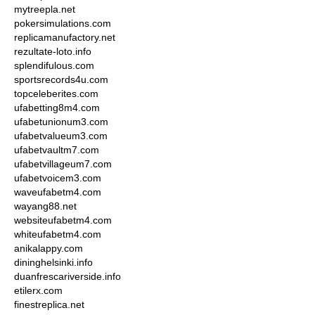
mytreepla.net
pokersimulations.com
replicamanufactory.net
rezultate-loto.info
splendifulous.com
sportsrecords4u.com
topceleberites.com
ufabetting8m4.com
ufabetunionum3.com
ufabetvalueum3.com
ufabetvaultm7.com
ufabetvillageum7.com
ufabetvoicem3.com
waveufabetm4.com
wayang88.net
websiteufabetm4.com
whiteufabetm4.com
anikalappy.com
dininghelsinki.info
duanfrescariverside.info
etilerx.com
finestreplica.net