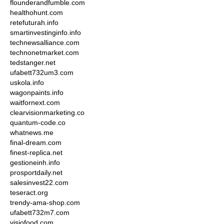
flounderandfumble.com
healthohunt.com
retefuturah.info
smartinvestinginfo.info
technewsalliance.com
technonetmarket.com
tedstanger.net
ufabett732um3.com
uskola.info
wagonpaints.info
waitfornext.com
clearvisionmarketing.co
quantum-code.co
whatnews.me
final-dream.com
finest-replica.net
gestioneinh.info
prosportdaily.net
salesinvest22.com
teseract.org
trendy-ama-shop.com
ufabett732m7.com
visiofood.com