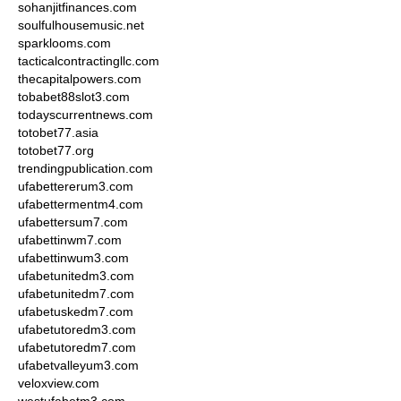
sohanjitfinances.com
soulfulhousemusic.net
sparklooms.com
tacticalcontractingllc.com
thecapitalpowers.com
tobabet88slot3.com
todayscurrentnews.com
totobet77.asia
totobet77.org
trendingpublication.com
ufabettererum3.com
ufabettermentm4.com
ufabettersum7.com
ufabettinwm7.com
ufabettinwum3.com
ufabetunitedm3.com
ufabetunitedm7.com
ufabetuskedm7.com
ufabetutoredm3.com
ufabetutoredm7.com
ufabetvalleyum3.com
veloxview.com