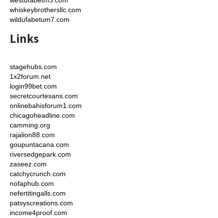
westufabetm3.com
whiskeybrothersllc.com
wildufabetum7.com
Links
stagehubs.com
1x2forum.net
login99bet.com
secretcourtesans.com
onlinebahisforum1.com
chicagoheadline.com
camming.org
rajalion88.com
goupuntacana.com
riversedgepark.com
zaseez.com
catchycrunch.com
nofaphub.com
nefertitingalls.com
patsyscreations.com
income4proof.com