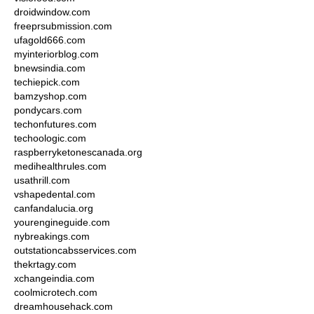
droidwindow.com
freeprsubmission.com
ufagold666.com
myinteriorblog.com
bnewsindia.com
techiepick.com
bamzyshop.com
pondycars.com
techonfutures.com
techoologic.com
raspberryketonescanada.org
medihealthrules.com
usathrill.com
vshapedental.com
canfandalucia.org
yourengineguide.com
nybreakings.com
outstationcabsservices.com
thekrtagy.com
xchangeindia.com
coolmicrotech.com
dreamhousehack.com