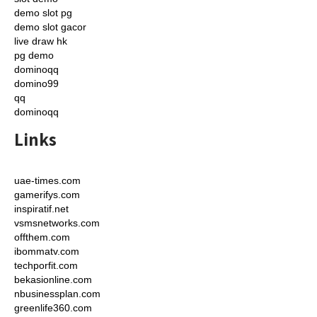
demo slot pg
demo slot gacor
live draw hk
pg demo
dominoqq
domino99
qq
dominoqq
Links
uae-times.com
gamerifys.com
inspiratif.net
vsmsnetworks.com
offthem.com
ibommatv.com
techporfit.com
bekasionline.com
nbusinessplan.com
greenlife360.com