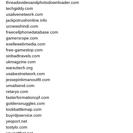
threadsvideoandphotodownloader.com
techgiddy.com
usalivenetwork.com
jackpotrushonline.info
ucnewshindi.com
freecellphonedatabase.com
gamersrope.com
exellewebmedia.com
free-gamestop.com
sinbadtravels.com
ukmagzine.com
wareztech.org
usabestnetwork.com
jessepinkmanoutfit.com
umailsend.com
retarys.com
fasterformationcpf.com
goldensnuggles.com
lookbattlemap.com
buyrdpservice.com
yesport.net
tostylo.com