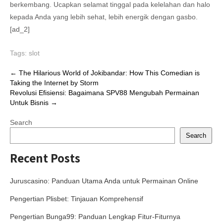
berkembang. Ucapkan selamat tinggal pada kelelahan dan halo
kepada Anda yang lebih sehat, lebih energik dengan gasbo.
[ad_2]
Tags:
slot
Post
←
The Hilarious World of Jokibandar: How This Comedian is
Taking the Internet by Storm
navigation
Revolusi Efisiensi: Bagaimana SPV88 Mengubah Permainan
Untuk Bisnis
→
Search
Search
Recent Posts
Juruscasino: Panduan Utama Anda untuk Permainan Online
Pengertian Plisbet: Tinjauan Komprehensif
Pengertian Bunga99: Panduan Lengkap Fitur-Fiturnya