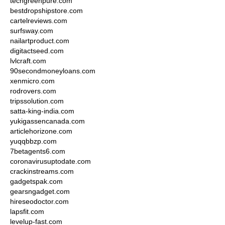
techgreenpure.com
bestdropshipstore.com
cartelreviews.com
surfsway.com
nailartproduct.com
digitactseed.com
lvlcraft.com
90secondmoneyloans.com
xenmicro.com
rodrovers.com
tripssolution.com
satta-king-india.com
yukigassencanada.com
articlehorizone.com
yuqqbbzp.com
7betagents6.com
coronavirusuptodate.com
crackinstreams.com
gadgetspak.com
gearsngadget.com
hireseodoctor.com
lapsfit.com
levelup-fast.com