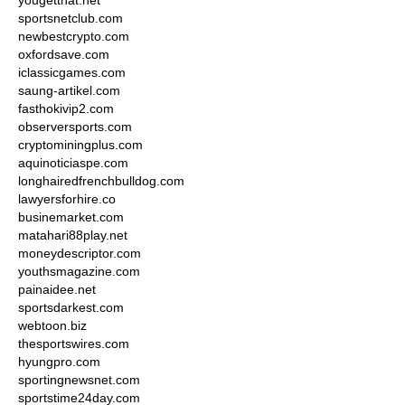
yougetthat.net
sportsnetclub.com
newbestcrypto.com
oxfordsave.com
iclassicgames.com
saung-artikel.com
fasthokivip2.com
observersports.com
cryptominingplus.com
aquinoticiaspe.com
longhairedfrenchbulldog.com
lawyersforhire.co
businemarket.com
matahari88play.net
moneydescriptor.com
youthsmagazine.com
painaidee.net
sportsdarkest.com
webtoon.biz
thesportswires.com
hyungpro.com
sportingnewsnet.com
sportstime24day.com