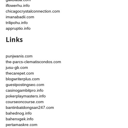
iflowerhu.info
chicagocrystalconnection.com
imanabadii.com
trilipohu.info
appruptio.info
Links
punjwanis.com
the-parcs-clematiscondos.com
jusu-gb.com
thecarepet.com
blogwriterplus.com
guestpostingseo.com
casinogambitpro.info
pokerplaymasters.info
courseoncourse.com
bantinbatdongsan247.com
bahednog.info
bahenxgek.info
pertamaskre.com