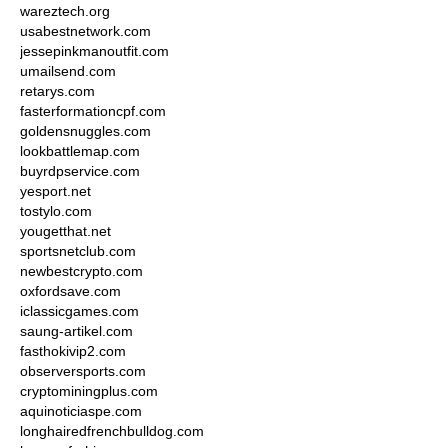
wareztech.org
usabestnetwork.com
jessepinkmanoutfit.com
umailsend.com
retarys.com
fasterformationcpf.com
goldensnuggles.com
lookbattlemap.com
buyrdpservice.com
yesport.net
tostylo.com
yougetthat.net
sportsnetclub.com
newbestcrypto.com
oxfordsave.com
iclassicgames.com
saung-artikel.com
fasthokivip2.com
observersports.com
cryptominingplus.com
aquinoticiaspe.com
longhairedfrenchbulldog.com