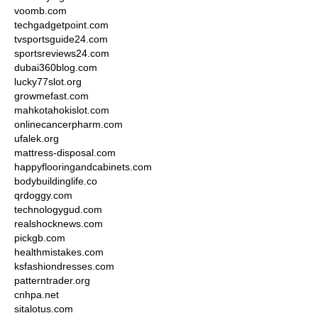
voomb.com
techgadgetpoint.com
tvsportsguide24.com
sportsreviews24.com
dubai360blog.com
lucky77slot.org
growmefast.com
mahkotahokislot.com
onlinecancerpharm.com
ufalek.org
mattress-disposal.com
happyflooringandcabinets.com
bodybuildinglife.co
qrdoggy.com
technologygud.com
realshocknews.com
pickgb.com
healthmistakes.com
ksfashiondresses.com
patterntrader.org
cnhpa.net
sitalotus.com