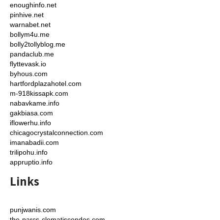
enoughinfo.net
pinhive.net
warnabet.net
bollym4u.me
bolly2tollyblog.me
pandaclub.me
flyttevask.io
byhous.com
hartfordplazahotel.com
m-918kissapk.com
nabavkame.info
gakbiasa.com
iflowerhu.info
chicagocrystalconnection.com
imanabadii.com
trilipohu.info
appruptio.info
Links
punjwanis.com
the-parcs-clematiscondos.com