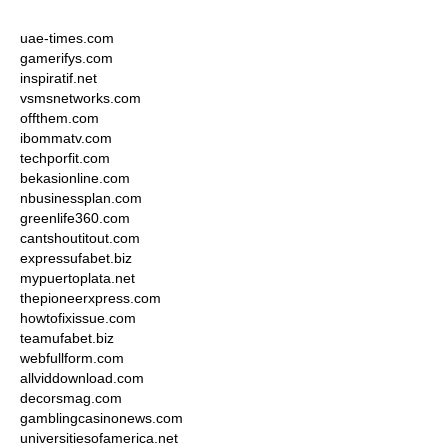
uae-times.com
gamerifys.com
inspiratif.net
vsmsnetworks.com
offthem.com
ibommatv.com
techporfit.com
bekasionline.com
nbusinessplan.com
greenlife360.com
cantshoutitout.com
expressufabet.biz
mypuertoplata.net
thepioneerxpress.com
howtofixissue.com
teamufabet.biz
webfullform.com
allviddownload.com
decorsmag.com
gamblingcasinonews.com
universitiesofamerica.net