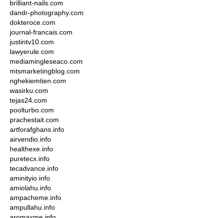
brilliant-nails.com
dandr-photography.com
dokteroce.com
journal-francais.com
justintv10.com
lawyerule.com
mediamingleseaco.com
mtsmarketingblog.com
nghekiemtien.com
wasirku.com
tejas24.com
poolturbo.com
prachestait.com
artforafghans.info
airvendio.info
healthexe.info
puretecx.info
tecadvance.info
aminityio.info
amiolahu.info
ampacheme.info
ampullahu.info
aromaxme.info