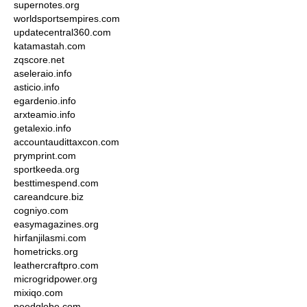
supernotes.org
worldsportsempires.com
updatecentral360.com
katamastah.com
zqscore.net
aseleraio.info
asticio.info
egardenio.info
arxteamio.info
getalexio.info
accountaudittaxcon.com
prymprint.com
sportkeeda.org
besttimespend.com
careandcure.biz
cogniyo.com
easymagazines.org
hirfanjilasmi.com
hometricks.org
leathercraftpro.com
microgridpower.org
mixiqo.com
needglobe.com