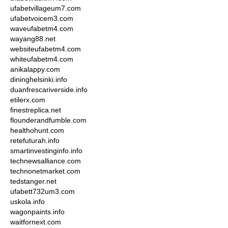
ufabetvillageum7.com
ufabetvoicem3.com
waveufabetm4.com
wayang88.net
websiteufabetm4.com
whiteufabetm4.com
anikalappy.com
dininghelsinki.info
duanfrescariverside.info
etilerx.com
finestreplica.net
flounderandfumble.com
healthohunt.com
retefuturah.info
smartinvestinginfo.info
technewsalliance.com
technonetmarket.com
tedstanger.net
ufabett732um3.com
uskola.info
wagonpaints.info
waitfornext.com