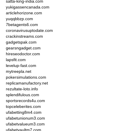
satta-king-india.com
yukigassencanada.com
articlehorizone.com
yuqqbbzp.com
7betagents6.com
coronavirusuptodate.com
crackinstreams.com
gadgetspak.com
gearsngadget.com
hireseodoctor.com
lapsfit.com
levelup-fast.com
mytreepla.net
pokersimulations.com
replicamanufactory.net
rezultate-loto.info
splendifulous.com
sportsrecords4u.com
topceleberites.com
ufabetting8m4.com
ufabetunionum3.com
ufabetvalueum3.com
ufabetvaultm7.com