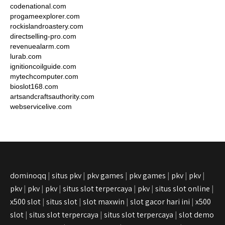
codenational.com
progameexplorer.com
rockislandroastery.com
directselling-pro.com
revenuealarm.com
lurab.com
ignitioncoilguide.com
mytechcomputer.com
bioslot168.com
artsandcraftsauthority.com
webservicelive.com
dominoqq
|
situs pkv
|
pkv games
|
pkv games
|
pkv
|
pkv
|
pkv
|
pkv
|
pkv
|
situs slot terpercaya
|
pkv
|
situs slot online
|
x500 slot
|
situs slot
|
slot maxwin
|
slot gacor hari ini
|
x500
slot
|
situs slot terpercaya
|
situs slot terpercaya
|
slot demo