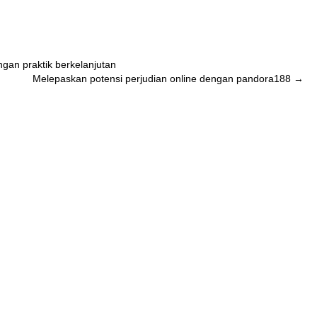
gan praktik berkelanjutan
Melepaskan potensi perjudian online dengan pandora188
→