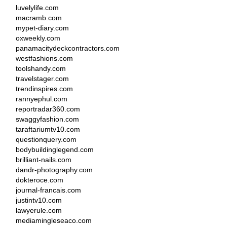
luvelylife.com
macramb.com
mypet-diary.com
oxweekly.com
panamacitydeckcontractors.com
westfashions.com
toolshandy.com
travelstager.com
trendinspires.com
rannyephul.com
reportradar360.com
swaggyfashion.com
taraftariumtv10.com
questionquery.com
bodybuildinglegend.com
brilliant-nails.com
dandr-photography.com
dokteroce.com
journal-francais.com
justintv10.com
lawyerule.com
mediamingleseaco.com