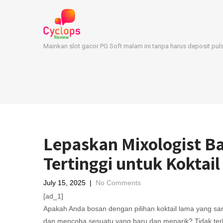
Mainkan slot gacor PG Soft malam ini tanpa harus deposit pulsa
Lepaskan Mixologist Ba
Tertinggi untuk Koktail
July 15, 2025
|
No Comments
[ad_1]
Apakah Anda bosan dengan pilihan koktail lama yang sa
dan mencoba sesuatu yang baru dan menarik? Tidak terliha