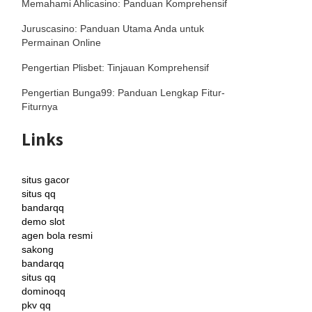
Memahami Ahlicasino: Panduan Komprehensif
Juruscasino: Panduan Utama Anda untuk
Permainan Online
Pengertian Plisbet: Tinjauan Komprehensif
Pengertian Bunga99: Panduan Lengkap Fitur-
Fiturnya
Links
situs gacor
situs qq
bandarqq
demo slot
agen bola resmi
sakong
bandarqq
situs qq
dominoqq
pkv qq