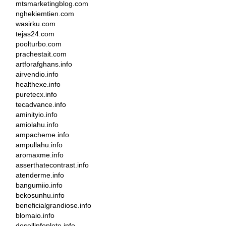
mtsmarketingblog.com
nghekiemtien.com
wasirku.com
tejas24.com
poolturbo.com
prachestait.com
artforafghans.info
airvendio.info
healthexe.info
puretecx.info
tecadvance.info
aminityio.info
amiolahu.info
ampacheme.info
ampullahu.info
aromaxme.info
asserthatecontrast.info
atenderme.info
bangumiio.info
bekosunhu.info
beneficialgrandiose.info
blomaio.info
dosellinfoplete.info