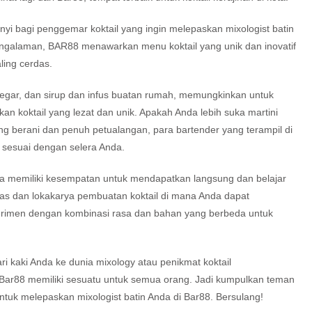
nyi bagi penggemar koktail yang ingin melepaskan mixologist batin
ngalaman, BAR88 menawarkan menu koktail yang unik dan inovatif
ing cerdas.
egar, dan sirup dan infus buatan rumah, memungkinkan untuk
n koktail yang lezat dan unik. Apakah Anda lebih suka martini
ng berani dan penuh petualangan, para bartender yang terampil di
sesuai dengan selera Anda.
Anda memiliki kesempatan untuk mendapatkan langsung dan belajar
kelas dan lokakarya pembuatan koktail di mana Anda dapat
perimen dengan kombinasi rasa dan bahan yang berbeda untuk
 kaki Anda ke dunia mixology atau penikmat koktail
Bar88 memiliki sesuatu untuk semua orang. Jadi kumpulkan teman
ntuk melepaskan mixologist batin Anda di Bar88. Bersulang!