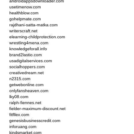
androidappsdownloader.com
usetimenow.com
healthblow.com
gohelpmate.com
rajdhani-satta-matka.com
writerscraft.net
elearning-childprotection.com
wrestling4mena.com
knowledgeforall.info
brand2lastio.com
usadigitalservices.com
socialhoppers.com
creativedream.net
n2315.com
getwebonline.com
onlyfansheaven.com
lky08.com
ralph-fiennes.net
fielder-maximum-discount.net
fitfllex.com
genesisbusinesscredit.com
inforuang.com
kindsmarket.com