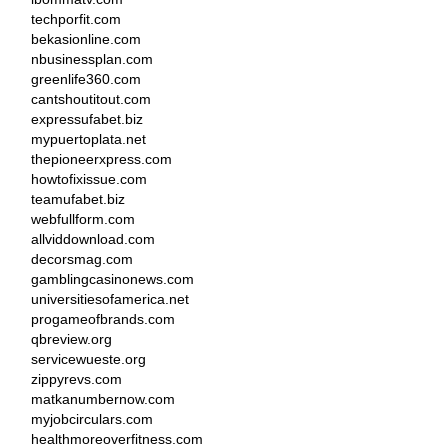
techporfit.com
bekasionline.com
nbusinessplan.com
greenlife360.com
cantshoutitout.com
expressufabet.biz
mypuertoplata.net
thepioneerxpress.com
howtofixissue.com
teamufabet.biz
webfullform.com
allviddownload.com
decorsmag.com
gamblingcasinonews.com
universitiesofamerica.net
progameofbrands.com
qbreview.org
servicewueste.org
zippyrevs.com
matkanumbernow.com
myjobcirculars.com
healthmoreoverfitness.com