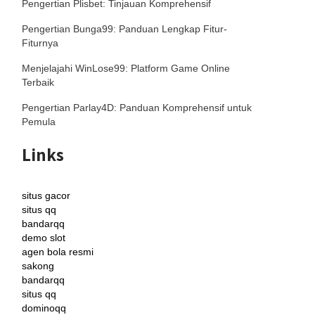
Pengertian Plisbet: Tinjauan Komprehensif
Pengertian Bunga99: Panduan Lengkap Fitur-
Fiturnya
Menjelajahi WinLose99: Platform Game Online
Terbaik
Pengertian Parlay4D: Panduan Komprehensif untuk
Pemula
Links
situs gacor
situs qq
bandarqq
demo slot
agen bola resmi
sakong
bandarqq
situs qq
dominoqq