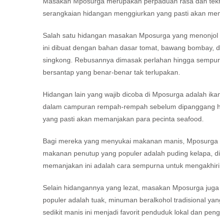
Masakan Mposurga merupakan perpaduan rasa dan teknik 
serangkaian hidangan menggiurkan yang pasti akan memu
Salah satu hidangan masakan Mposurga yang menonjol 
ini dibuat dengan bahan dasar tomat, bawang bombay, da
singkong. Rebusannya dimasak perlahan hingga sempu
bersantap yang benar-benar tak terlupakan.
Hidangan lain yang wajib dicoba di Mposurga adalah ikan 
dalam campuran rempah-rempah sebelum dipanggang hi
yang pasti akan memanjakan para pecinta seafood.
Bagi mereka yang menyukai makanan manis, Mposurga 
makanan penutup yang populer adalah puding kelapa, d
memanjakan ini adalah cara sempurna untuk mengakhir
Selain hidangannya yang lezat, masakan Mposurga ju
populer adalah tuak, minuman beralkohol tradisional y
sedikit manis ini menjadi favorit penduduk lokal dan pen