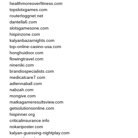
healthmoreoverfitness.com
topslotxgames.com
routerloggnet.net
dantella6.com
slotsgamesone.com
hispinzone.com
kalyanbazarnights.com
top-online-casino-usa.com
honghuidoor.com
flowingtravel.com
nineniki.com
brandiospecialists.com
medicalcare7.com
adtennaball.com
nabzah.com
mongive.com
matkagameresultsview.com
getsolutionsonline.com
hispinner.org
criticalinsurance.info
nokariposter.com
kalyan-guessing-nightplay.com