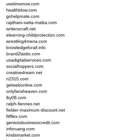
usetimenow.com
healthblow.com
gohelpmate.com
rajdhani-satta-matka.com
writerscraft.net
elearning-childprotection.com
wrestling4mena.com
knowledgeforall.info
brand2lastio.com
usadigitalservices.com
socialhoppers.com
creativedream.net
n2315.com
getwebonline.com
onlyfansheaven.com
lky08.com
ralph-fiennes.net
fielder-maximum-discount.net
fitfllex.com
genesisbusinesscredit.com
inforuang.com
kindsmarket.com