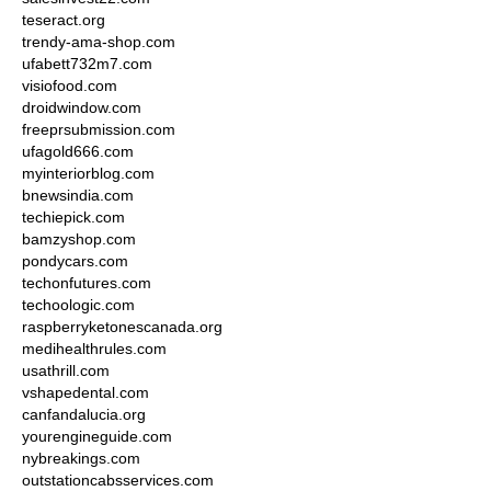
teseract.org
trendy-ama-shop.com
ufabett732m7.com
visiofood.com
droidwindow.com
freeprsubmission.com
ufagold666.com
myinteriorblog.com
bnewsindia.com
techiepick.com
bamzyshop.com
pondycars.com
techonfutures.com
techoologic.com
raspberryketonescanada.org
medihealthrules.com
usathrill.com
vshapedental.com
canfandalucia.org
yourengineguide.com
nybreakings.com
outstationcabsservices.com