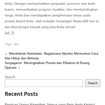
Anda. Dengan memperhatikan penjualan, promosi, dan kode
kupon, memanfaatkan program loyalitas, dan membandingkan
harga, Anda bisa mendapatkan penghematan besar pada
produk favorit Anda. Jadi mulailah menjelajah Madura88 hari ini
dan lihat berapa banyak yang bisa Anda hemat!
[ad_2]
Tags:
slot
Post
←
Mendobrak Hambatan: Bagaimana Mpoten Merevolusi Cara
Kita Hidup dan Bekerja
navigation
Surgagacor: Meningkatkan Presisi dan Efisiensi di Ruang
Operasi
→
Search
Search
Recent Posts
Panduan Utama Majestibet: Semua yang Perlu Anda Ketahui