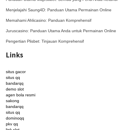
Menjelajahi Saung4D: Panduan Utama Permainan Online
Memahami Ahlicasino: Panduan Komprehensif
Juruscasino: Panduan Utama Anda untuk Permainan Online
Pengertian Plisbet: Tinjauan Komprehensif
Links
situs gacor
situs qq
bandarqq
demo slot
agen bola resmi
sakong
bandarqq
situs qq
dominoqq
pkv qq
link slot