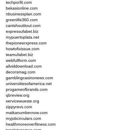
techporfit.com
bekasionline.com
nbusinessplan.com
greenlife360.com
cantshoutitout.com
expressufabet.biz
mypuertoplata.net
thepioneerxpress.com
howtofixissue.com
teamufabet.biz
webfullform.com
allviddownload.com
decorsmag.com
gamblingcasinonews.com
universitiesofamerica.net
progameofbrands.com
qbreview.org
servicewueste.org
zippyrevs.com
matkanumbernow.com
myjobcirculars.com
healthmoreoverfitness.com