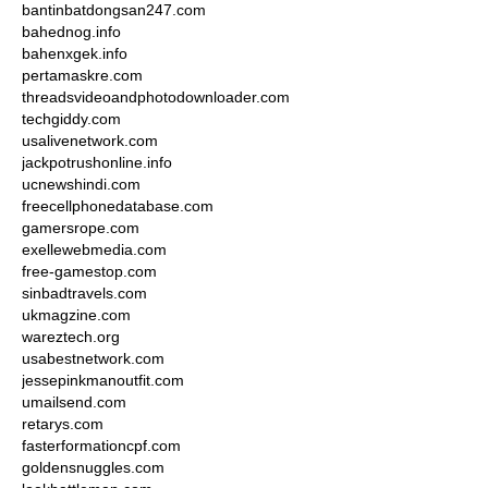
bantinbatdongsan247.com
bahednog.info
bahenxgek.info
pertamaskre.com
threadsvideoandphotodownloader.com
techgiddy.com
usalivenetwork.com
jackpotrushonline.info
ucnewshindi.com
freecellphonedatabase.com
gamersrope.com
exellewebmedia.com
free-gamestop.com
sinbadtravels.com
ukmagzine.com
wareztech.org
usabestnetwork.com
jessepinkmanoutfit.com
umailsend.com
retarys.com
fasterformationcpf.com
goldensnuggles.com