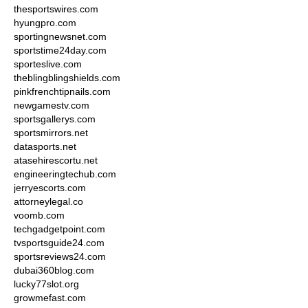
thesportswires.com
hyungpro.com
sportingnewsnet.com
sportstime24day.com
sporteslive.com
theblingblingshields.com
pinkfrenchtipnails.com
newgamestv.com
sportsgallerys.com
sportsmirrors.net
datasports.net
atasehirescortu.net
engineeringtechub.com
jerryescorts.com
attorneylegal.co
voomb.com
techgadgetpoint.com
tvsportsguide24.com
sportsreviews24.com
dubai360blog.com
lucky77slot.org
growmefast.com