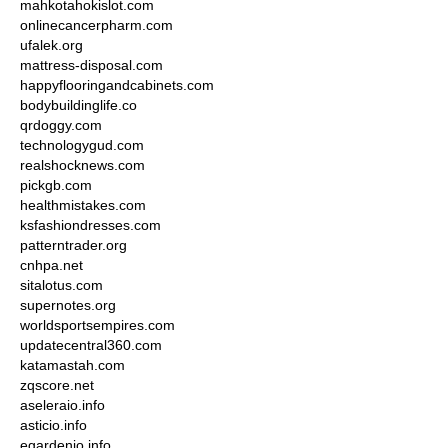
mahkotahokislot.com
onlinecancerpharm.com
ufalek.org
mattress-disposal.com
happyflooringandcabinets.com
bodybuildinglife.co
qrdoggy.com
technologygud.com
realshocknews.com
pickgb.com
healthmistakes.com
ksfashiondresses.com
patterntrader.org
cnhpa.net
sitalotus.com
supernotes.org
worldsportsempires.com
updatecentral360.com
katamastah.com
zqscore.net
aseleraio.info
asticio.info
egardenio.info