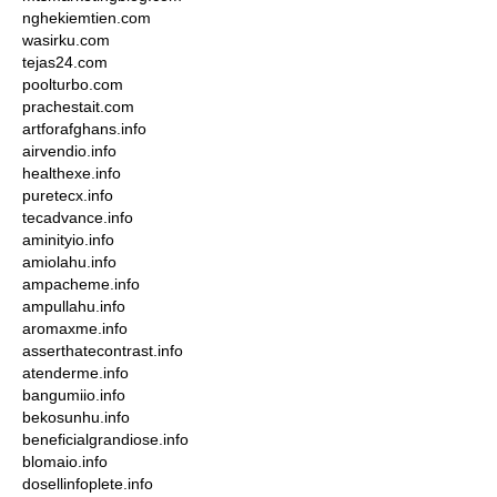
nghekiemtien.com
wasirku.com
tejas24.com
poolturbo.com
prachestait.com
artforafghans.info
airvendio.info
healthexe.info
puretecx.info
tecadvance.info
aminityio.info
amiolahu.info
ampacheme.info
ampullahu.info
aromaxme.info
asserthatecontrast.info
atenderme.info
bangumiio.info
bekosunhu.info
beneficialgrandiose.info
blomaio.info
dosellinfoplete.info