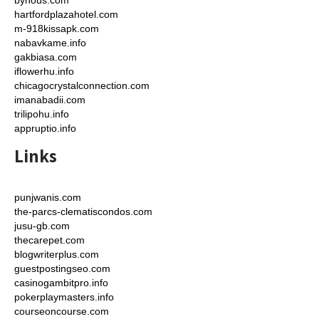
byhous.com
hartfordplazahotel.com
m-918kissapk.com
nabavkame.info
gakbiasa.com
iflowerhu.info
chicagocrystalconnection.com
imanabadii.com
trilipohu.info
appruptio.info
Links
punjwanis.com
the-parcs-clematiscondos.com
jusu-gb.com
thecarepet.com
blogwriterplus.com
guestpostingseo.com
casinogambitpro.info
pokerplaymasters.info
courseoncourse.com