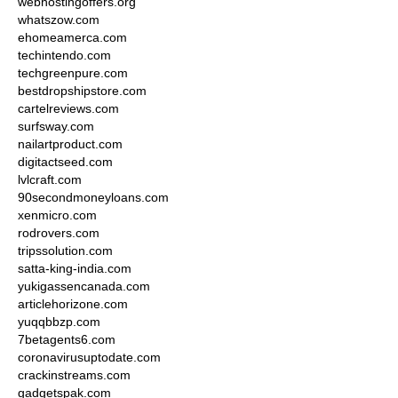
webhostingoffers.org
whatszow.com
ehomeamerca.com
techintendo.com
techgreenpure.com
bestdropshipstore.com
cartelreviews.com
surfsway.com
nailartproduct.com
digitactseed.com
lvlcraft.com
90secondmoneyloans.com
xenmicro.com
rodrovers.com
tripssolution.com
satta-king-india.com
yukigassencanada.com
articlehorizone.com
yuqqbbzp.com
7betagents6.com
coronavirusuptodate.com
crackinstreams.com
gadgetspak.com