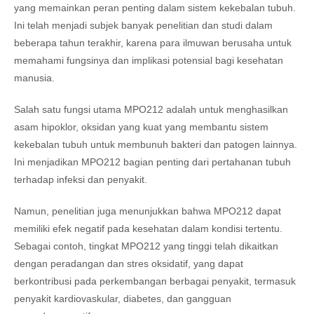
yang memainkan peran penting dalam sistem kekebalan tubuh.
Ini telah menjadi subjek banyak penelitian dan studi dalam
beberapa tahun terakhir, karena para ilmuwan berusaha untuk
memahami fungsinya dan implikasi potensial bagi kesehatan
manusia.
Salah satu fungsi utama MPO212 adalah untuk menghasilkan
asam hipoklor, oksidan yang kuat yang membantu sistem
kekebalan tubuh untuk membunuh bakteri dan patogen lainnya.
Ini menjadikan MPO212 bagian penting dari pertahanan tubuh
terhadap infeksi dan penyakit.
Namun, penelitian juga menunjukkan bahwa MPO212 dapat
memiliki efek negatif pada kesehatan dalam kondisi tertentu.
Sebagai contoh, tingkat MPO212 yang tinggi telah dikaitkan
dengan peradangan dan stres oksidatif, yang dapat
berkontribusi pada perkembangan berbagai penyakit, termasuk
penyakit kardiovaskular, diabetes, dan gangguan