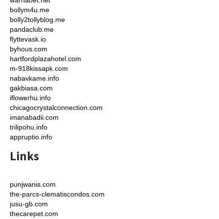
warnabet.net
bollym4u.me
bolly2tollyblog.me
pandaclub.me
flyttevask.io
byhous.com
hartfordplazahotel.com
m-918kissapk.com
nabavkame.info
gakbiasa.com
iflowerhu.info
chicagocrystalconnection.com
imanabadii.com
trilipohu.info
appruptio.info
Links
punjwanis.com
the-parcs-clematiscondos.com
jusu-gb.com
thecarepet.com