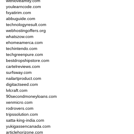
withloveamity.com
youlearncode.com
fxyatirim.com
abbuguide.com
technologyresult.com
webhostingoffers.org
whatszow.com
ehomeamerca.com
techintendo.com
techgreenpure.com
bestdropshipstore.com
cartelreviews.com
surfsway.com
nailartproduct.com
digitactseed.com
lvlcraft.com
90secondmoneyloans.com
xenmicro.com
rodrovers.com
tripssolution.com
satta-king-india.com
yukigassencanada.com
articlehorizone.com