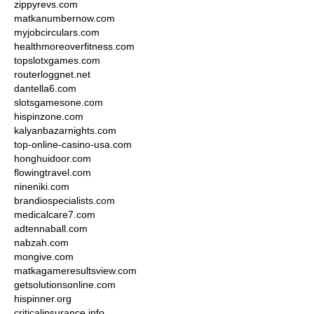
zippyrevs.com
matkanumbernow.com
myjobcirculars.com
healthmoreoverfitness.com
topslotxgames.com
routerloggnet.net
dantella6.com
slotsgamesone.com
hispinzone.com
kalyanbazarnights.com
top-online-casino-usa.com
honghuidoor.com
flowingtravel.com
nineniki.com
brandiospecialists.com
medicalcare7.com
adtennaball.com
nabzah.com
mongive.com
matkagameresultsview.com
getsolutionsonline.com
hispinner.org
criticalinsurance.info