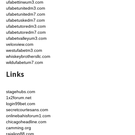
ufabettinwum3.com
ufabetunitedm3.com
ufabetunitedm7.com
ufabetuskedm7.com
ufabetutoredm3.com
ufabetutoredm7.com
ufabetvalleyum3.com
veloxview.com
westufabetm3.com
whiskeybrothersllc.com
wildufabetum7.com
Links
stagehubs.com
1x2forum.net
login99bet.com
secretcourtesans.com
onlinebahisforum1.com
chicagoheadline.com
camming.org
rajalion88.com