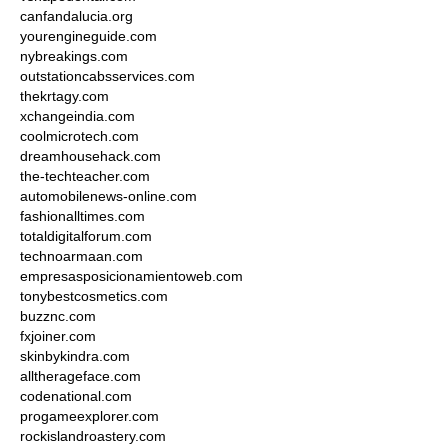
canfandalucia.org
yourengineguide.com
nybreakings.com
outstationcabsservices.com
thekrtagy.com
xchangeindia.com
coolmicrotech.com
dreamhousehack.com
the-techteacher.com
automobilenews-online.com
fashionalltimes.com
totaldigitalforum.com
technoarmaan.com
empresasposicionamientoweb.com
tonybestcosmetics.com
buzznc.com
fxjoiner.com
skinbykindra.com
alltherageface.com
codenational.com
progameexplorer.com
rockislandroastery.com