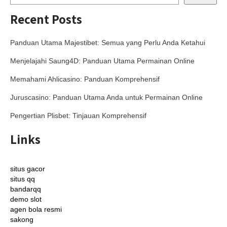
Recent Posts
Panduan Utama Majestibet: Semua yang Perlu Anda Ketahui
Menjelajahi Saung4D: Panduan Utama Permainan Online
Memahami Ahlicasino: Panduan Komprehensif
Juruscasino: Panduan Utama Anda untuk Permainan Online
Pengertian Plisbet: Tinjauan Komprehensif
Links
situs gacor
situs qq
bandarqq
demo slot
agen bola resmi
sakong