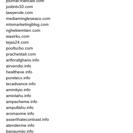
journal-francais.com
justintv10.com
lawyerule.com
mediamingleseaco.com
mtsmarketingblog.com
nghekiemtien.com
wasirku.com
tejas24.com
poolturbo.com
prachestait.com
artforafghans.info
airvendio.info
healthexe.info
puretecx.info
tecadvance.info
aminityio.info
amiolahu.info
ampacheme.info
ampullahu.info
aromaxme.info
asserthatecontrast.info
atenderme.info
bangumiio.info