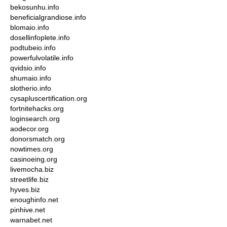
bekosunhu.info
beneficialgrandiose.info
blomaio.info
dosellinfoplete.info
podtubeio.info
powerfulvolatile.info
qvidsio.info
shumaio.info
slotherio.info
cysapluscertification.org
fortnitehacks.org
loginsearch.org
aodecor.org
donorsmatch.org
nowtimes.org
casinoeing.org
livemocha.biz
streetlife.biz
hyves.biz
enoughinfo.net
pinhive.net
warnabet.net