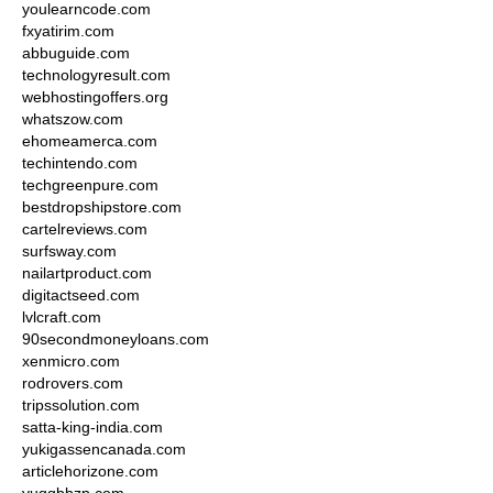
youlearncode.com
fxyatirim.com
abbuguide.com
technologyresult.com
webhostingoffers.org
whatszow.com
ehomeamerca.com
techintendo.com
techgreenpure.com
bestdropshipstore.com
cartelreviews.com
surfsway.com
nailartproduct.com
digitactseed.com
lvlcraft.com
90secondmoneyloans.com
xenmicro.com
rodrovers.com
tripssolution.com
satta-king-india.com
yukigassencanada.com
articlehorizone.com