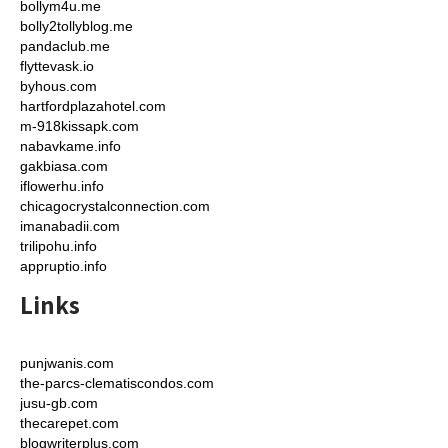
bollym4u.me
bolly2tollyblog.me
pandaclub.me
flyttevask.io
byhous.com
hartfordplazahotel.com
m-918kissapk.com
nabavkame.info
gakbiasa.com
iflowerhu.info
chicagocrystalconnection.com
imanabadii.com
trilipohu.info
appruptio.info
Links
punjwanis.com
the-parcs-clematiscondos.com
jusu-gb.com
thecarepet.com
blogwriterplus.com