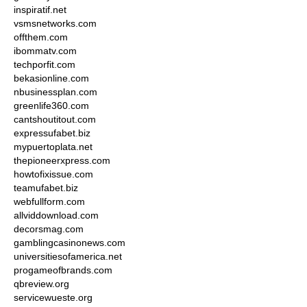
inspiratif.net
vsmsnetworks.com
offthem.com
ibommatv.com
techporfit.com
bekasionline.com
nbusinessplan.com
greenlife360.com
cantshoutitout.com
expressufabet.biz
mypuertoplata.net
thepioneerxpress.com
howtofixissue.com
teamufabet.biz
webfullform.com
allviddownload.com
decorsmag.com
gamblingcasinonews.com
universitiesofamerica.net
progameofbrands.com
qbreview.org
servicewueste.org