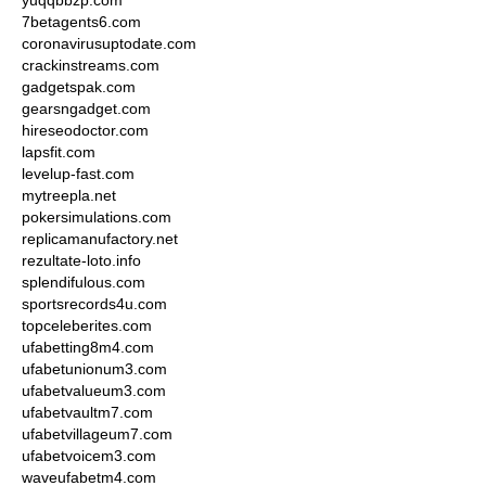
yuqqbbzp.com
7betagents6.com
coronavirusuptodate.com
crackinstreams.com
gadgetspak.com
gearsngadget.com
hireseodoctor.com
lapsfit.com
levelup-fast.com
mytreepla.net
pokersimulations.com
replicamanufactory.net
rezultate-loto.info
splendifulous.com
sportsrecords4u.com
topceleberites.com
ufabetting8m4.com
ufabetunionum3.com
ufabetvalueum3.com
ufabetvaultm7.com
ufabetvillageum7.com
ufabetvoicem3.com
waveufabetm4.com