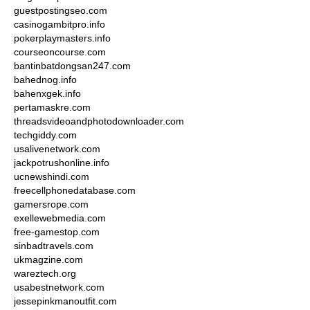
guestpostingseo.com
casinogambitpro.info
pokerplaymasters.info
courseoncourse.com
bantinbatdongsan247.com
bahednog.info
bahenxgek.info
pertamaskre.com
threadsvideoandphotodownloader.com
techgiddy.com
usalivenetwork.com
jackpotrushonline.info
ucnewshindi.com
freecellphonedatabase.com
gamersrope.com
exellewebmedia.com
free-gamestop.com
sinbadtravels.com
ukmagzine.com
wareztech.org
usabestnetwork.com
jessepinkmanoutfit.com