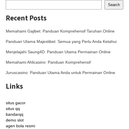
Search
Recent Posts
Memahami Gajibet: Panduan Komprehensif Taruhan Online
Panduan Utama Majestibet: Semua yang Perlu Anda Ketahui
Menjelajahi Saung4D: Panduan Utama Permainan Online
Memahami Ahlicasino: Panduan Komprehensif
Juruscasino: Panduan Utama Anda untuk Permainan Online
Links
situs gacor
situs qq
bandarqq
demo slot
agen bola resmi