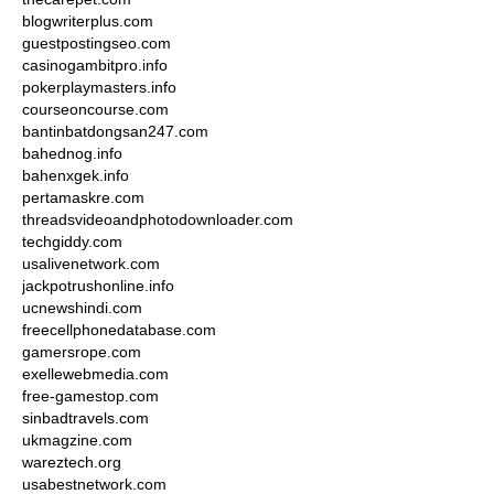
blogwriterplus.com
guestpostingseo.com
casinogambitpro.info
pokerplaymasters.info
courseoncourse.com
bantinbatdongsan247.com
bahednog.info
bahenxgek.info
pertamaskre.com
threadsvideoandphotodownloader.com
techgiddy.com
usalivenetwork.com
jackpotrushonline.info
ucnewshindi.com
freecellphonedatabase.com
gamersrope.com
exellewebmedia.com
free-gamestop.com
sinbadtravels.com
ukmagzine.com
wareztech.org
usabestnetwork.com