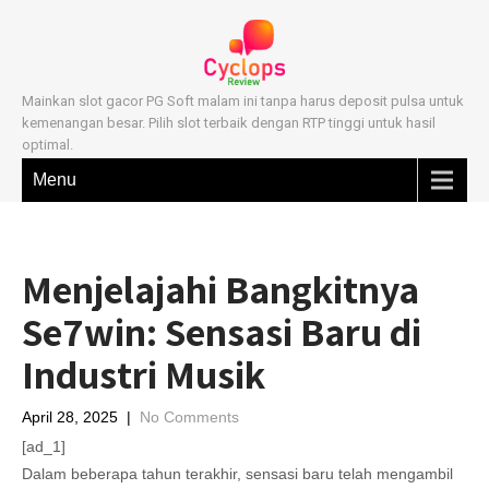
Mainkan slot gacor PG Soft malam ini tanpa harus deposit pulsa untuk
kemenangan besar. Pilih slot terbaik dengan RTP tinggi untuk hasil
optimal.
Menu
Menjelajahi Bangkitnya
Se7win: Sensasi Baru di
Industri Musik
April 28, 2025
|
No Comments
[ad_1]
Dalam beberapa tahun terakhir, sensasi baru telah mengambil