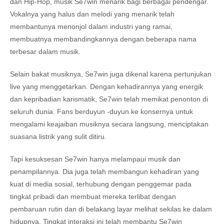
dan Hip-Hop, musik Se7win menarik bagi berbagai pendengar.
Vokalnya yang halus dan melodi yang menarik telah
membantunya menonjol dalam industri yang ramai,
membuatnya membandingkannya dengan beberapa nama
terbesar dalam musik.
Selain bakat musiknya, Se7win juga dikenal karena pertunjukan
live yang menggetarkan. Dengan kehadirannya yang energik
dan kepribadian karismatik, Se7win telah memikat penonton di
seluruh dunia. Fans berduyun -duyun ke konsernya untuk
mengalami keajaiban musiknya secara langsung, menciptakan
suasana listrik yang sulit ditiru.
Tapi kesuksesan Se7win hanya melampaui musik dan
penampilannya. Dia juga telah membangun kehadiran yang
kuat di media sosial, terhubung dengan penggemar pada
tingkat pribadi dan membuat mereka terlibat dengan
pembaruan rutin dan di belakang layar melihat sekilas ke dalam
hidupnya. Tingkat interaksi ini telah membantu Se7win