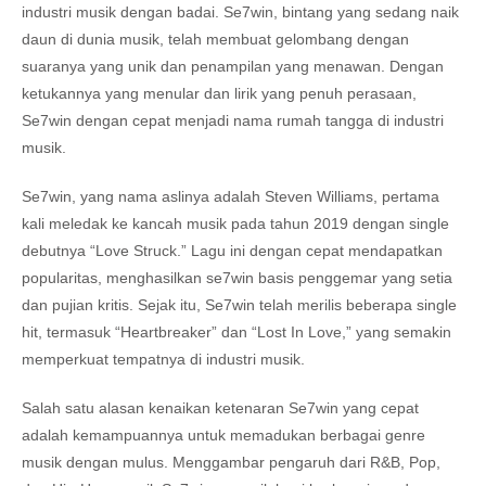
industri musik dengan badai. Se7win, bintang yang sedang naik
daun di dunia musik, telah membuat gelombang dengan
suaranya yang unik dan penampilan yang menawan. Dengan
ketukannya yang menular dan lirik yang penuh perasaan,
Se7win dengan cepat menjadi nama rumah tangga di industri
musik.
Se7win, yang nama aslinya adalah Steven Williams, pertama
kali meledak ke kancah musik pada tahun 2019 dengan single
debutnya “Love Struck.” Lagu ini dengan cepat mendapatkan
popularitas, menghasilkan se7win basis penggemar yang setia
dan pujian kritis. Sejak itu, Se7win telah merilis beberapa single
hit, termasuk “Heartbreaker” dan “Lost In Love,” yang semakin
memperkuat tempatnya di industri musik.
Salah satu alasan kenaikan ketenaran Se7win yang cepat
adalah kemampuannya untuk memadukan berbagai genre
musik dengan mulus. Menggambar pengaruh dari R&B, Pop,