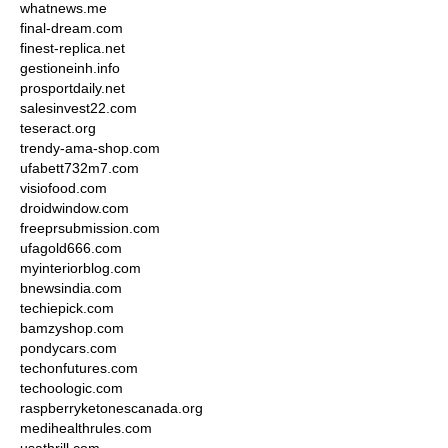
whatnews.me
final-dream.com
finest-replica.net
gestioneinh.info
prosportdaily.net
salesinvest22.com
teseract.org
trendy-ama-shop.com
ufabett732m7.com
visiofood.com
droidwindow.com
freeprsubmission.com
ufagold666.com
myinteriorblog.com
bnewsindia.com
techiepick.com
bamzyshop.com
pondycars.com
techonfutures.com
techoologic.com
raspberryketonescanada.org
medihealthrules.com