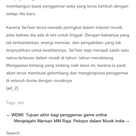
membangun basis penggemar setia yang terus tumbuh dengan
setiap rilis baru.
Karena Se7win terus menaiki peringkat dalam industri musik,
jelas bahwa dia ada di sini untuk tinggal. Dengan bakatnya yang
tak terbantahkan, energi menular, dan pengabdian yang tak
tergoyahkan untuk keahliannya, Se7win siap menjadi salah satu
nama terbesar dalam musik di tahun -tahun mendatang.
Mengawasi bintang yang sedang naik daun ini, karena ia pasti
akan terus membuat gelombang dan menginspirasi penggemar
di seluruh dunia dengan musiknya.
[ad_2]
Tags:
slot
Post
←
WD88: Tujuan akhir bagi penggemar game online
Menjelajahi Warisan MM Raja: Pelopor dalam Musik India
→
navigation
Search