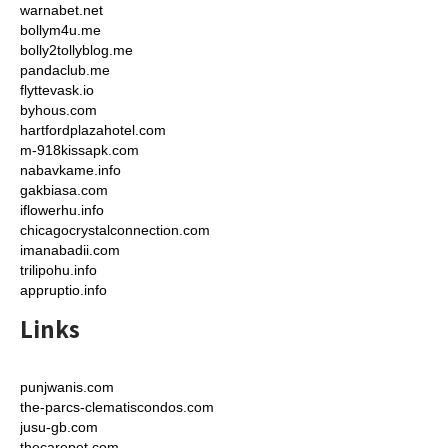
warnabet.net
bollym4u.me
bolly2tollyblog.me
pandaclub.me
flyttevask.io
byhous.com
hartfordplazahotel.com
m-918kissapk.com
nabavkame.info
gakbiasa.com
iflowerhu.info
chicagocrystalconnection.com
imanabadii.com
trilipohu.info
appruptio.info
Links
punjwanis.com
the-parcs-clematiscondos.com
jusu-gb.com
thecarepet.com