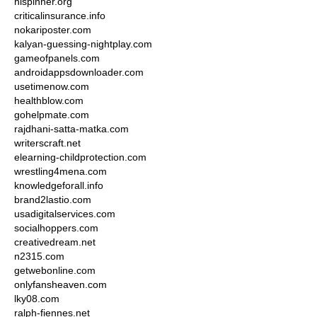
hispinner.org
criticalinsurance.info
nokariposter.com
kalyan-guessing-nightplay.com
gameofpanels.com
androidappsdownloader.com
usetimenow.com
healthblow.com
gohelpmate.com
rajdhani-satta-matka.com
writerscraft.net
elearning-childprotection.com
wrestling4mena.com
knowledgeforall.info
brand2lastio.com
usadigitalservices.com
socialhoppers.com
creativedream.net
n2315.com
getwebonline.com
onlyfansheaven.com
lky08.com
ralph-fiennes.net