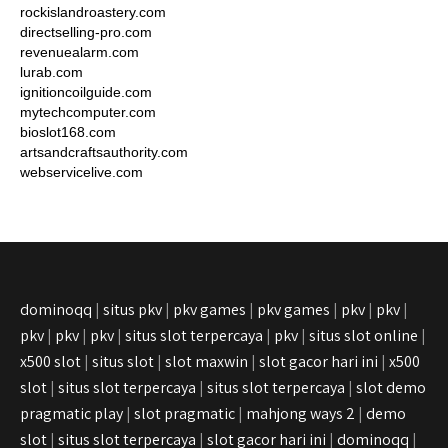
rockislandroastery.com
directselling-pro.com
revenuealarm.com
lurab.com
ignitioncoilguide.com
mytechcomputer.com
bioslot168.com
artsandcraftsauthority.com
webservicelive.com
dominoqq
|
situs pkv
|
pkv games
|
pkv games
|
pkv
|
pkv
|
pkv
|
pkv
|
pkv
|
situs slot terpercaya
|
pkv
|
situs slot online
|
x500 slot
|
situs slot
|
slot maxwin
|
slot gacor hari ini
|
x500
slot
|
situs slot terpercaya
|
situs slot terpercaya
|
slot demo
pragmatic play
|
slot pragmatic
|
mahjong ways 2
|
demo
slot
|
situs slot terpercaya
|
slot gacor hari ini
|
dominoqq
|