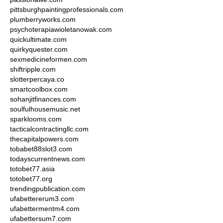
pittsburghpaintingprofessionals.com
plumberryworks.com
psychoterapiawioletanowak.com
quickultimate.com
quirkyquester.com
sexmedicineformen.com
shiftripple.com
slotterpercaya.co
smartcoolbox.com
sohanjitfinances.com
soulfulhousemusic.net
sparklooms.com
tacticalcontractingllc.com
thecapitalpowers.com
tobabet88slot3.com
todayscurrentnews.com
totobet77.asia
totobet77.org
trendingpublication.com
ufabettererum3.com
ufabettermentm4.com
ufabettersum7.com