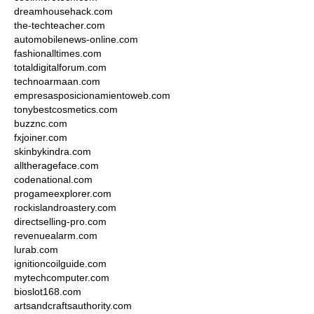
dreamhousehack.com
the-techteacher.com
automobilenews-online.com
fashionalltimes.com
totaldigitalforum.com
technoarmaan.com
empresasposicionamientoweb.com
tonybestcosmetics.com
buzznc.com
fxjoiner.com
skinbykindra.com
alltherageface.com
codenational.com
progameexplorer.com
rockislandroastery.com
directselling-pro.com
revenuealarm.com
lurab.com
ignitioncoilguide.com
mytechcomputer.com
bioslot168.com
artsandcraftsauthority.com