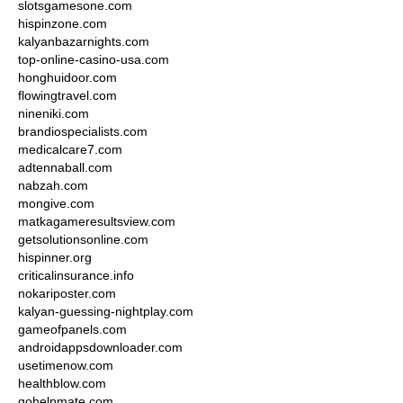
slotsgamesone.com
hispinzone.com
kalyanbazarnights.com
top-online-casino-usa.com
honghuidoor.com
flowingtravel.com
nineniki.com
brandiospecialists.com
medicalcare7.com
adtennaball.com
nabzah.com
mongive.com
matkagameresultsview.com
getsolutionsonline.com
hispinner.org
criticalinsurance.info
nokariposter.com
kalyan-guessing-nightplay.com
gameofpanels.com
androidappsdownloader.com
usetimenow.com
healthblow.com
gohelpmate.com