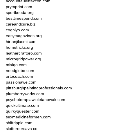
accountaudittaxcon.com
prymprint.com
sportkeeda.org
besttimespend.com
careandcure.biz
cogniyo.com
easymagazines.org
hirfanjilasmi.com
hometricks.org
leathercraftpro.com
microgridpower.org
mixiqo.com
needglobe.com
ortocoach.com
passionawe.com
pittsburghpaintingprofessionals.com
plumberryworks.com
psychoterapiawioletanowak.com
quickultimate.com
quirkyquester.com
sexmedicineformen.com
shiftripple.com
slotterpercaya.co