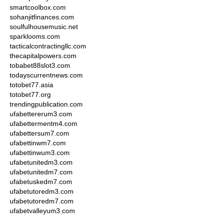
smartcoolbox.com
sohanjitfinances.com
soulfulhousemusic.net
sparklooms.com
tacticalcontractingllc.com
thecapitalpowers.com
tobabet88slot3.com
todayscurrentnews.com
totobet77.asia
totobet77.org
trendingpublication.com
ufabettererum3.com
ufabettermentm4.com
ufabettersum7.com
ufabettinwm7.com
ufabettinwum3.com
ufabetunitedm3.com
ufabetunitedm7.com
ufabetuskedm7.com
ufabetutoredm3.com
ufabetutoredm7.com
ufabetvalleyum3.com