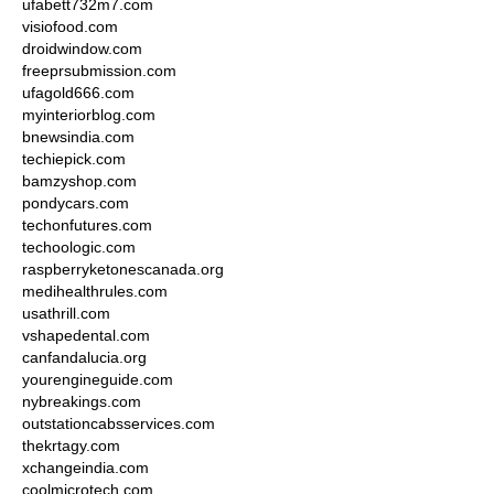
ufabett732m7.com
visiofood.com
droidwindow.com
freeprsubmission.com
ufagold666.com
myinteriorblog.com
bnewsindia.com
techiepick.com
bamzyshop.com
pondycars.com
techonfutures.com
techoologic.com
raspberryketonescanada.org
medihealthrules.com
usathrill.com
vshapedental.com
canfandalucia.org
yourengineguide.com
nybreakings.com
outstationcabsservices.com
thekrtagy.com
xchangeindia.com
coolmicrotech.com