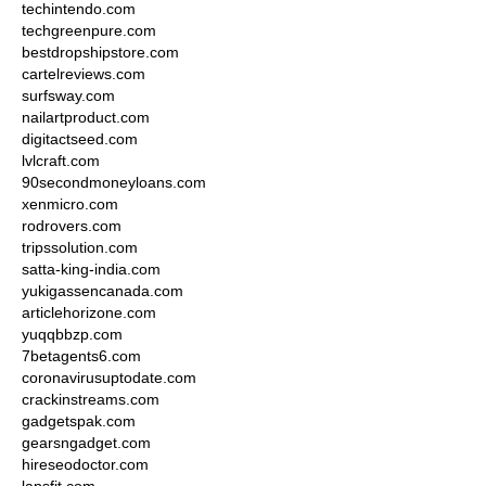
techintendo.com
techgreenpure.com
bestdropshipstore.com
cartelreviews.com
surfsway.com
nailartproduct.com
digitactseed.com
lvlcraft.com
90secondmoneyloans.com
xenmicro.com
rodrovers.com
tripssolution.com
satta-king-india.com
yukigassencanada.com
articlehorizone.com
yuqqbbzp.com
7betagents6.com
coronavirusuptodate.com
crackinstreams.com
gadgetspak.com
gearsngadget.com
hireseodoctor.com