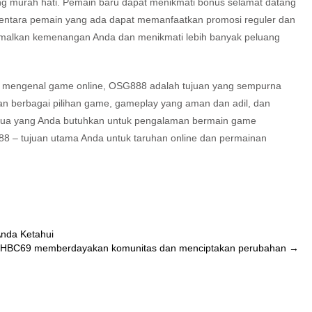
ng murah hati. Pemain baru dapat menikmati bonus selamat datang
ntara pemain yang ada dapat memanfaatkan promosi reguler dan
simalkan kemenangan Anda dan menikmati lebih banyak peluang
 mengenal game online, OSG888 adalah tujuan yang sempurna
n berbagai pilihan game, gameplay yang aman dan adil, dan
a yang Anda butuhkan untuk pengalaman bermain game
888 – tujuan utama Anda untuk taruhan online dan permainan
Anda Ketahui
HBC69 memberdayakan komunitas dan menciptakan perubahan
→