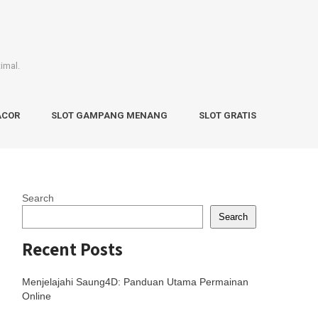
imal.
ACOR
SLOT GAMPANG MENANG
SLOT GRATIS
Search
Search
Recent Posts
Menjelajahi Saung4D: Panduan Utama Permainan
Online