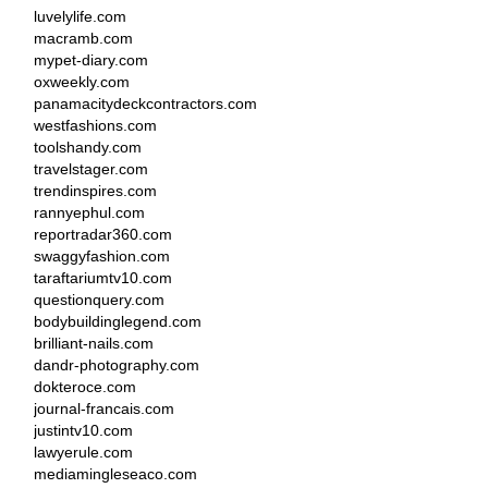
luvelylife.com
macramb.com
mypet-diary.com
oxweekly.com
panamacitydeckcontractors.com
westfashions.com
toolshandy.com
travelstager.com
trendinspires.com
rannyephul.com
reportradar360.com
swaggyfashion.com
taraftariumtv10.com
questionquery.com
bodybuildinglegend.com
brilliant-nails.com
dandr-photography.com
dokteroce.com
journal-francais.com
justintv10.com
lawyerule.com
mediamingleseaco.com