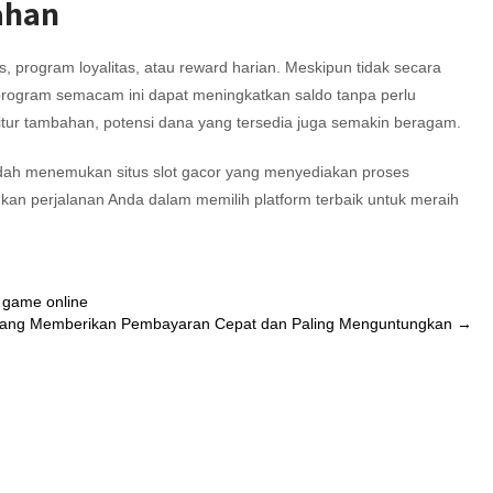
ahan
s, program loyalitas, atau reward harian. Meskipun tidak secara
rogram semacam ini dapat meningkatkan saldo tanpa perlu
r tambahan, potensi dana yang tersedia juga semakin beragam.
udah menemukan situs slot gacor yang menyediakan proses
an perjalanan Anda dalam memilih platform terbaik untuk meraih
 game online
 yang Memberikan Pembayaran Cepat dan Paling Menguntungkan
→