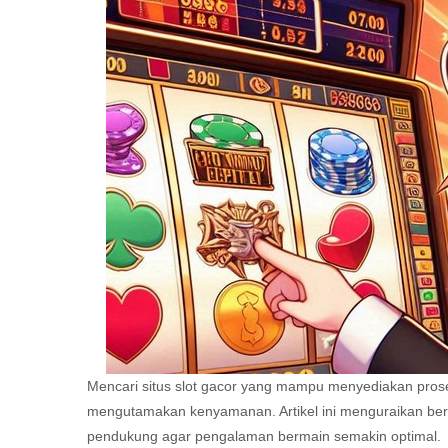
Mencari situs slot gacor yang mampu menyediakan prose
mengutamakan kenyamanan. Artikel ini menguraikan berba
pendukung agar pengalaman bermain semakin optimal.