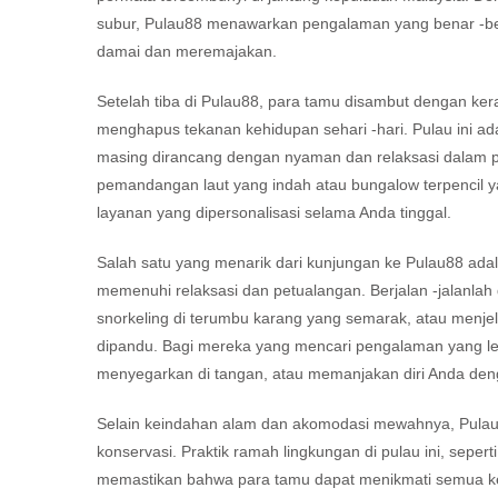
subur, Pulau88 menawarkan pengalaman yang benar -ben
damai dan meremajakan.
Setelah tiba di Pulau88, para tamu disambut dengan k
menghapus tekanan kehidupan sehari -hari. Pulau ini ad
masing dirancang dengan nyaman dan relaksasi dalam pik
pemandangan laut yang indah atau bungalow terpencil yan
layanan yang dipersonalisasi selama Anda tinggal.
Salah satu yang menarik dari kunjungan ke Pulau88 ada
memenuhi relaksasi dan petualangan. Berjalan -jalanlah 
snorkeling di terumbu karang yang semarak, atau menjel
dipandu. Bagi mereka yang mencari pengalaman yang lebih
menyegarkan di tangan, atau memanjakan diri Anda den
Selain keindahan alam dan akomodasi mewahnya, Pulau
konservasi. Praktik ramah lingkungan di pulau ini, sep
memastikan bahwa para tamu dapat menikmati semua 