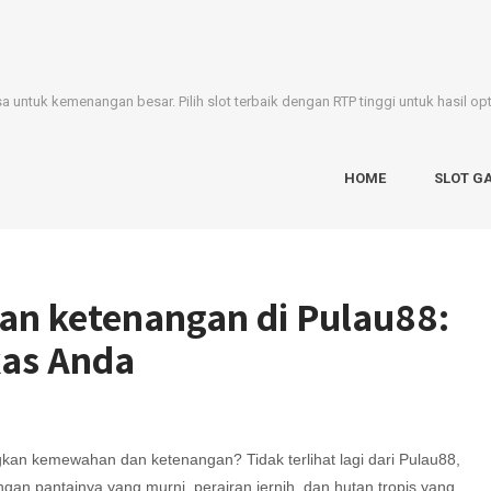
 untuk kemenangan besar. Pilih slot terbaik dengan RTP tinggi untuk hasil opt
HOME
SLOT G
n ketenangan di Pulau88:
kas Anda
an kemewahan dan ketenangan? Tidak terlihat lagi dari Pulau88,
gan pantainya yang murni, perairan jernih, dan hutan tropis yang