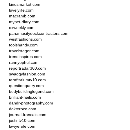
kindsmarket.com
luvelylife.com
macramb.com
mypet-diary.com
oxweekly.com
panamacitydeckcontractors.com
westfashions.com
toolshandy.com
travelstager.com
trendinspires.com
rannyephul.com
reportradar360.com
swaggyfashion.com
taraftariumtv10.com
questionquery.com
bodybuildinglegend.com
brilliant-nails.com
dandr-photography.com
dokteroce.com
journal-francais.com
justintv10.com
lawyerule.com