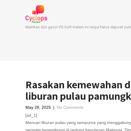
Mainkan slot gacor PG Soft malam ini tanpa harus deposit pulsa
Rasakan kemewahan da
liburan pulau pamung
May 28, 2025
|
No Comments
[ad_1]
Mencari liburan pulau yang sempurna yang menggabungk
permata tersembunyi di jantung kepulauan Malaysia. Den