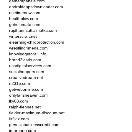
gameofpanels.com
androidappsdownloader.com
usetimenow.com
healthblow.com
gohelpmate.com
rajdhani-satta-matka.com
writerscraft.net
elearning-childprotection.com
wrestling4mena.com
knowledgeforall.info
brand2lastio.com
usadigitalservices.com
socialhoppers.com
creativedream.net
n2315.com
getwebonline.com
onlyfansheaven.com
lky08.com
ralph-fiennes.net
fielder-maximum-discount.net
fitfllex.com
genesisbusinesscredit.com
inforuang.com