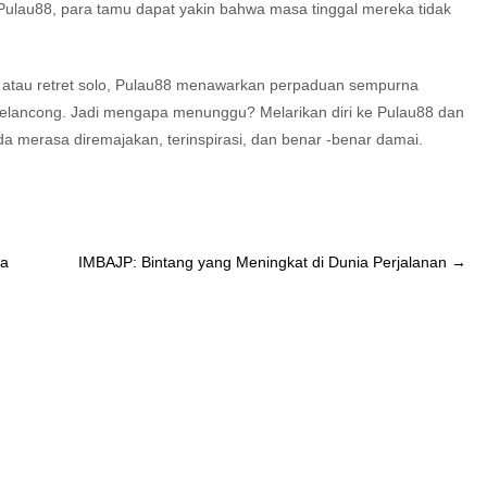
ulau88, para tamu dapat yakin bahwa masa tinggal mereka tidak
a, atau retret solo, Pulau88 menawarkan perpaduan sempurna
elancong. Jadi mengapa menunggu? Melarikan diri ke Pulau88 dan
a merasa diremajakan, terinspirasi, dan benar -benar damai.
sa
IMBAJP: Bintang yang Meningkat di Dunia Perjalanan
→