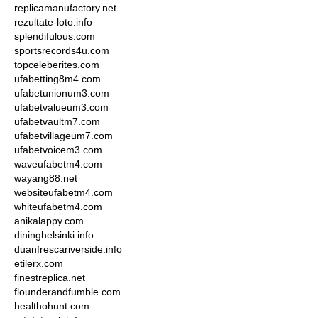
replicamanufactory.net
rezultate-loto.info
splendifulous.com
sportsrecords4u.com
topceleberites.com
ufabetting8m4.com
ufabetunionum3.com
ufabetvalueum3.com
ufabetvaultm7.com
ufabetvillageum7.com
ufabetvoicem3.com
waveufabetm4.com
wayang88.net
websiteufabetm4.com
whiteufabetm4.com
anikalappy.com
dininghelsinki.info
duanfrescariverside.info
etilerx.com
finestreplica.net
flounderandfumble.com
healthohunt.com