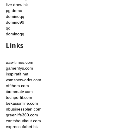
live draw hk
pg demo
dominoqq
domino99
qq
dominoqq
Links
uae-times.com
gamerifys.com
inspiratif.net
vsmsnetworks.com
offthem.com
ibommatv.com
techporfit.com
bekasionline.com
nbusinessplan.com
greenlife360.com
cantshoutitout.com
expressufabet.biz