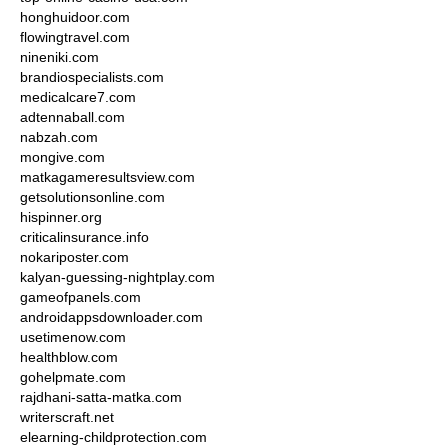
honghuidoor.com
flowingtravel.com
nineniki.com
brandiospecialists.com
medicalcare7.com
adtennaball.com
nabzah.com
mongive.com
matkagameresultsview.com
getsolutionsonline.com
hispinner.org
criticalinsurance.info
nokariposter.com
kalyan-guessing-nightplay.com
gameofpanels.com
androidappsdownloader.com
usetimenow.com
healthblow.com
gohelpmate.com
rajdhani-satta-matka.com
writerscraft.net
elearning-childprotection.com