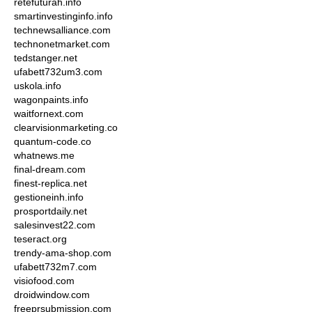
retefuturah.info
smartinvestinginfo.info
technewsalliance.com
technonetmarket.com
tedstanger.net
ufabett732um3.com
uskola.info
wagonpaints.info
waitfornext.com
clearvisionmarketing.co
quantum-code.co
whatnews.me
final-dream.com
finest-replica.net
gestioneinh.info
prosportdaily.net
salesinvest22.com
teseract.org
trendy-ama-shop.com
ufabett732m7.com
visiofood.com
droidwindow.com
freeprsubmission.com