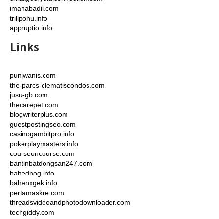
imanabadii.com
trilipohu.info
appruptio.info
Links
punjwanis.com
the-parcs-clematiscondos.com
jusu-gb.com
thecarepet.com
blogwriterplus.com
guestpostingseo.com
casinogambitpro.info
pokerplaymasters.info
courseoncourse.com
bantinbatdongsan247.com
bahednog.info
bahenxgek.info
pertamaskre.com
threadsvideoandphotodownloader.com
techgiddy.com