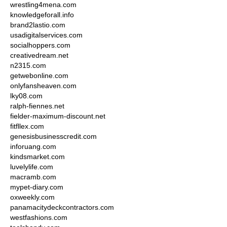
wrestling4mena.com
knowledgeforall.info
brand2lastio.com
usadigitalservices.com
socialhoppers.com
creativedream.net
n2315.com
getwebonline.com
onlyfansheaven.com
lky08.com
ralph-fiennes.net
fielder-maximum-discount.net
fitfllex.com
genesisbusinesscredit.com
inforuang.com
kindsmarket.com
luvelylife.com
macramb.com
mypet-diary.com
oxweekly.com
panamacitydeckcontractors.com
westfashions.com