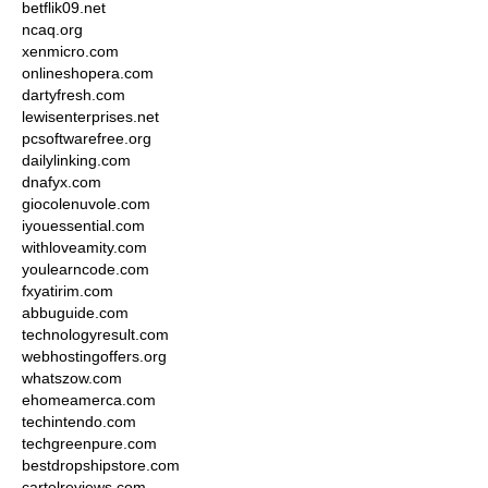
betflik09.net
ncaq.org
xenmicro.com
onlineshopera.com
dartyfresh.com
lewisenterprises.net
pcsoftwarefree.org
dailylinking.com
dnafyx.com
giocolenuvole.com
iyouessential.com
withloveamity.com
youlearncode.com
fxyatirim.com
abbuguide.com
technologyresult.com
webhostingoffers.org
whatszow.com
ehomeamerca.com
techintendo.com
techgreenpure.com
bestdropshipstore.com
cartelreviews.com