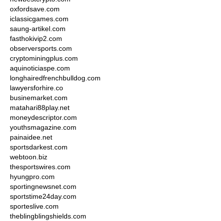
oxfordsave.com
iclassicgames.com
saung-artikel.com
fasthokivip2.com
observersports.com
cryptominingplus.com
aquinoticiaspe.com
longhairedfrenchbulldog.com
lawyersforhire.co
businemarket.com
matahari88play.net
moneydescriptor.com
youthsmagazine.com
painaidee.net
sportsdarkest.com
webtoon.biz
thesportswires.com
hyungpro.com
sportingnewsnet.com
sportstime24day.com
sporteslive.com
theblingblingshields.com