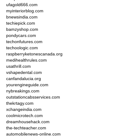
ufagold666.com
myinteriorblog.com
bnewsindia.com
techiepick.com
bamzyshop.com
pondycars.com
techonfutures.com
techoologic.com
raspberryketonescanada.org
medihealthrules.com
usathrill.com
vshapedental.com
canfandalucia.org
yourengineguide.com
nybreakings.com
outstationcabsservices.com
thekrtagy.com
xchangeindia.com
coolmicrotech.com
dreamhousehack.com
the-techteacher.com
automobilenews-online.com