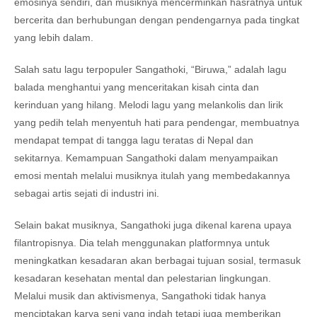
emosinya sendiri, dan musiknya mencerminkan hasratnya untuk
bercerita dan berhubungan dengan pendengarnya pada tingkat
yang lebih dalam.
Salah satu lagu terpopuler Sangathoki, “Biruwa,” adalah lagu
balada menghantui yang menceritakan kisah cinta dan
kerinduan yang hilang. Melodi lagu yang melankolis dan lirik
yang pedih telah menyentuh hati para pendengar, membuatnya
mendapat tempat di tangga lagu teratas di Nepal dan
sekitarnya. Kemampuan Sangathoki dalam menyampaikan
emosi mentah melalui musiknya itulah yang membedakannya
sebagai artis sejati di industri ini.
Selain bakat musiknya, Sangathoki juga dikenal karena upaya
filantropisnya. Dia telah menggunakan platformnya untuk
meningkatkan kesadaran akan berbagai tujuan sosial, termasuk
kesadaran kesehatan mental dan pelestarian lingkungan.
Melalui musik dan aktivismenya, Sangathoki tidak hanya
menciptakan karya seni yang indah tetapi juga memberikan