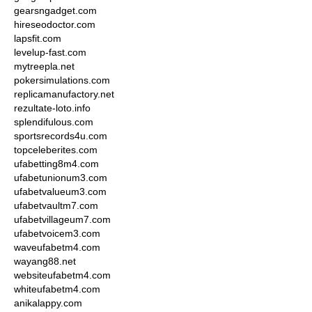
gearsngadget.com
hireseodoctor.com
lapsfit.com
levelup-fast.com
mytreepla.net
pokersimulations.com
replicamanufactory.net
rezultate-loto.info
splendifulous.com
sportsrecords4u.com
topceleberites.com
ufabetting8m4.com
ufabetunionum3.com
ufabetvalueum3.com
ufabetvaultm7.com
ufabetvillageum7.com
ufabetvoicem3.com
waveufabetm4.com
wayang88.net
websiteufabetm4.com
whiteufabetm4.com
anikalappy.com