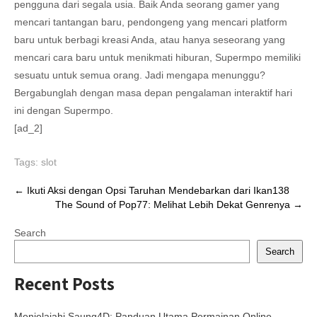
pengguna dari segala usia. Baik Anda seorang gamer yang
mencari tantangan baru, pendongeng yang mencari platform
baru untuk berbagi kreasi Anda, atau hanya seseorang yang
mencari cara baru untuk menikmati hiburan, Supermpo memiliki
sesuatu untuk semua orang. Jadi mengapa menunggu?
Bergabunglah dengan masa depan pengalaman interaktif hari
ini dengan Supermpo.
[ad_2]
Tags:
slot
Post
←
Ikuti Aksi dengan Opsi Taruhan Mendebarkan dari Ikan138
The Sound of Pop77: Melihat Lebih Dekat Genrenya
→
navigation
Search
Search
Recent Posts
Menjelajahi Saung4D: Panduan Utama Permainan Online