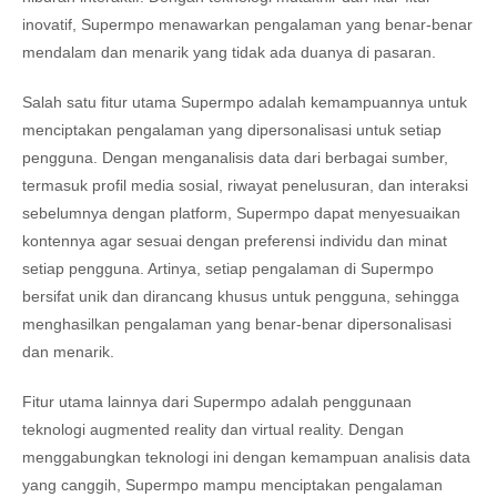
inovatif, Supermpo menawarkan pengalaman yang benar-benar
mendalam dan menarik yang tidak ada duanya di pasaran.
Salah satu fitur utama Supermpo adalah kemampuannya untuk
menciptakan pengalaman yang dipersonalisasi untuk setiap
pengguna. Dengan menganalisis data dari berbagai sumber,
termasuk profil media sosial, riwayat penelusuran, dan interaksi
sebelumnya dengan platform, Supermpo dapat menyesuaikan
kontennya agar sesuai dengan preferensi individu dan minat
setiap pengguna. Artinya, setiap pengalaman di Supermpo
bersifat unik dan dirancang khusus untuk pengguna, sehingga
menghasilkan pengalaman yang benar-benar dipersonalisasi
dan menarik.
Fitur utama lainnya dari Supermpo adalah penggunaan
teknologi augmented reality dan virtual reality. Dengan
menggabungkan teknologi ini dengan kemampuan analisis data
yang canggih, Supermpo mampu menciptakan pengalaman