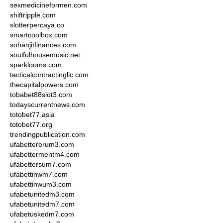
sexmedicineformen.com
shiftripple.com
slotterpercaya.co
smartcoolbox.com
sohanjitfinances.com
soulfulhousemusic.net
sparklooms.com
tacticalcontractingllc.com
thecapitalpowers.com
tobabet88slot3.com
todayscurrentnews.com
totobet77.asia
totobet77.org
trendingpublication.com
ufabettererum3.com
ufabettermentm4.com
ufabettersum7.com
ufabettinwm7.com
ufabettinwum3.com
ufabetunitedm3.com
ufabetunitedm7.com
ufabetuskedm7.com