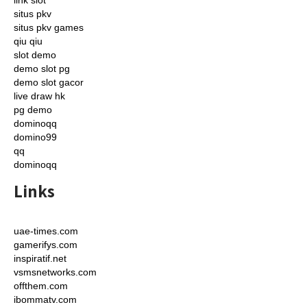
link slot
situs pkv
situs pkv games
qiu qiu
slot demo
demo slot pg
demo slot gacor
live draw hk
pg demo
dominoqq
domino99
qq
dominoqq
Links
uae-times.com
gamerifys.com
inspiratif.net
vsmsnetworks.com
offthem.com
ibommatv.com