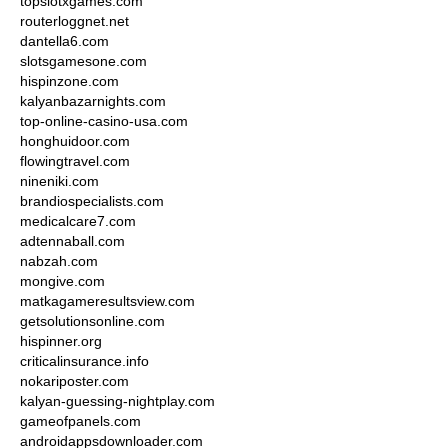
topslotxgames.com
routerloggnet.net
dantella6.com
slotsgamesone.com
hispinzone.com
kalyanbazarnights.com
top-online-casino-usa.com
honghuidoor.com
flowingtravel.com
nineniki.com
brandiospecialists.com
medicalcare7.com
adtennaball.com
nabzah.com
mongive.com
matkagameresultsview.com
getsolutionsonline.com
hispinner.org
criticalinsurance.info
nokariposter.com
kalyan-guessing-nightplay.com
gameofpanels.com
androidappsdownloader.com