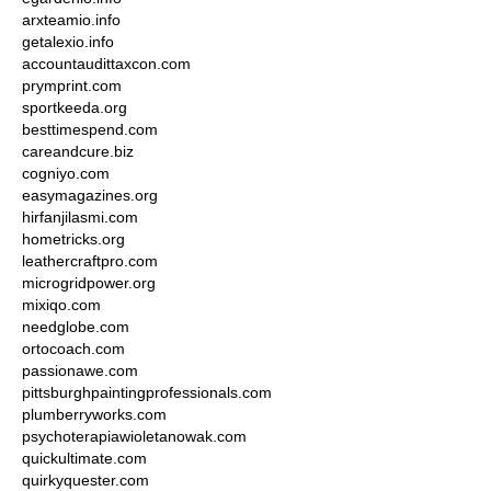
arxteamio.info
getalexio.info
accountaudittaxcon.com
prymprint.com
sportkeeda.org
besttimespend.com
careandcure.biz
cogniyo.com
easymagazines.org
hirfanjilasmi.com
hometricks.org
leathercraftpro.com
microgridpower.org
mixiqo.com
needglobe.com
ortocoach.com
passionawe.com
pittsburghpaintingprofessionals.com
plumberryworks.com
psychoterapiawioletanowak.com
quickultimate.com
quirkyquester.com