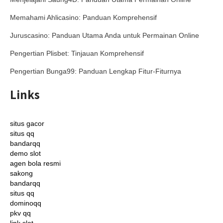
Memahami Ahlicasino: Panduan Komprehensif
Juruscasino: Panduan Utama Anda untuk Permainan Online
Pengertian Plisbet: Tinjauan Komprehensif
Pengertian Bunga99: Panduan Lengkap Fitur-Fiturnya
Links
situs gacor
situs qq
bandarqq
demo slot
agen bola resmi
sakong
bandarqq
situs qq
dominoqq
pkv qq