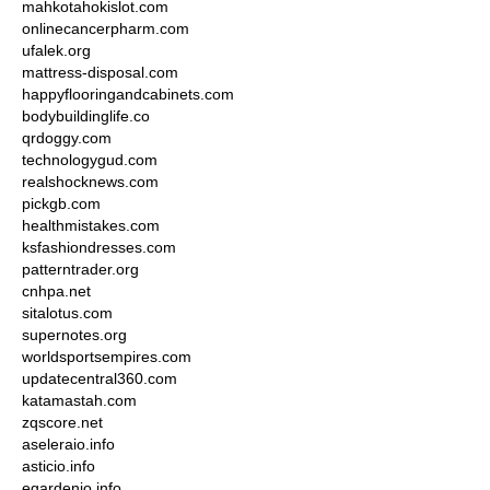
mahkotahokislot.com
onlinecancerpharm.com
ufalek.org
mattress-disposal.com
happyflooringandcabinets.com
bodybuildinglife.co
qrdoggy.com
technologygud.com
realshocknews.com
pickgb.com
healthmistakes.com
ksfashiondresses.com
patterntrader.org
cnhpa.net
sitalotus.com
supernotes.org
worldsportsempires.com
updatecentral360.com
katamastah.com
zqscore.net
aseleraio.info
asticio.info
egardenio.info