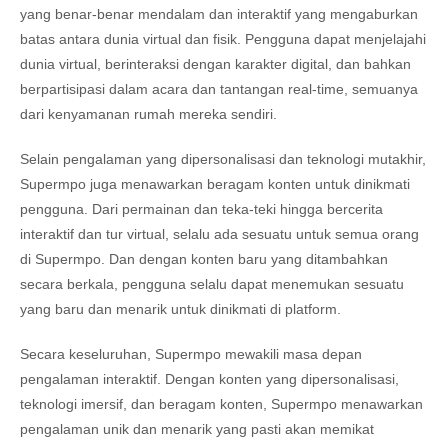
yang benar-benar mendalam dan interaktif yang mengaburkan
batas antara dunia virtual dan fisik. Pengguna dapat menjelajahi
dunia virtual, berinteraksi dengan karakter digital, dan bahkan
berpartisipasi dalam acara dan tantangan real-time, semuanya
dari kenyamanan rumah mereka sendiri.
Selain pengalaman yang dipersonalisasi dan teknologi mutakhir,
Supermpo juga menawarkan beragam konten untuk dinikmati
pengguna. Dari permainan dan teka-teki hingga bercerita
interaktif dan tur virtual, selalu ada sesuatu untuk semua orang
di Supermpo. Dan dengan konten baru yang ditambahkan
secara berkala, pengguna selalu dapat menemukan sesuatu
yang baru dan menarik untuk dinikmati di platform.
Secara keseluruhan, Supermpo mewakili masa depan
pengalaman interaktif. Dengan konten yang dipersonalisasi,
teknologi imersif, dan beragam konten, Supermpo menawarkan
pengalaman unik dan menarik yang pasti akan memikat