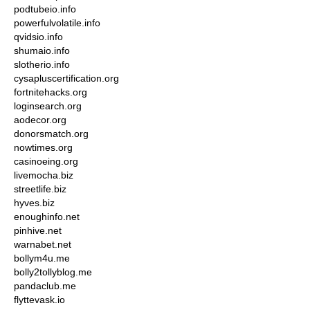
podtubeio.info
powerfulvolatile.info
qvidsio.info
shumaio.info
slotherio.info
cysapluscertification.org
fortnitehacks.org
loginsearch.org
aodecor.org
donorsmatch.org
nowtimes.org
casinoeing.org
livemocha.biz
streetlife.biz
hyves.biz
enoughinfo.net
pinhive.net
warnabet.net
bollym4u.me
bolly2tollyblog.me
pandaclub.me
flyttevask.io