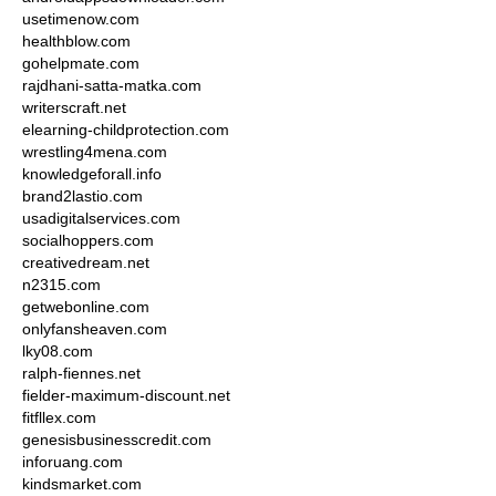
usetimenow.com
healthblow.com
gohelpmate.com
rajdhani-satta-matka.com
writerscraft.net
elearning-childprotection.com
wrestling4mena.com
knowledgeforall.info
brand2lastio.com
usadigitalservices.com
socialhoppers.com
creativedream.net
n2315.com
getwebonline.com
onlyfansheaven.com
lky08.com
ralph-fiennes.net
fielder-maximum-discount.net
fitfllex.com
genesisbusinesscredit.com
inforuang.com
kindsmarket.com