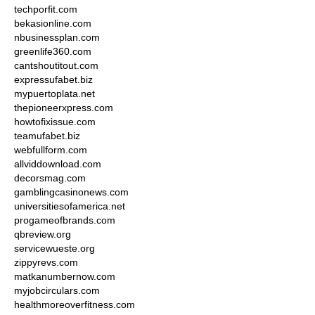
techporfit.com
bekasionline.com
nbusinessplan.com
greenlife360.com
cantshoutitout.com
expressufabet.biz
mypuertoplata.net
thepioneerxpress.com
howtofixissue.com
teamufabet.biz
webfullform.com
allviddownload.com
decorsmag.com
gamblingcasinonews.com
universitiesofamerica.net
progameofbrands.com
qbreview.org
servicewueste.org
zippyrevs.com
matkanumbernow.com
myjobcirculars.com
healthmoreoverfitness.com