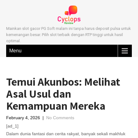
Mainkan slot gacor PG Soft malam ini tanpa harus deposit pulsa untuk
kemenangan besar. Pilih slot terbaik dengan RTP tinggi untuk hasil
optimal.
Menu
Temui Akunbos: Melihat
Asal Usul dan
Kemampuan Mereka
February 4, 2026
|
No Comments
[ad_1]
Dalam dunia fantasi dan cerita rakyat, banyak sekali makhluk