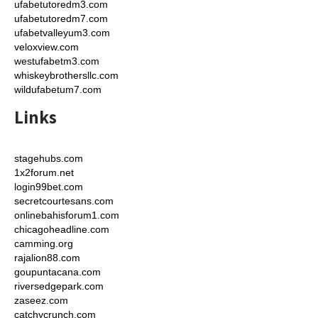
ufabetutoredm3.com
ufabetutoredm7.com
ufabetvalleyum3.com
veloxview.com
westufabetm3.com
whiskeybrothersllc.com
wildufabetum7.com
Links
stagehubs.com
1x2forum.net
login99bet.com
secretcourtesans.com
onlinebahisforum1.com
chicagoheadline.com
camming.org
rajalion88.com
goupuntacana.com
riversedgepark.com
zaseez.com
catchycrunch.com