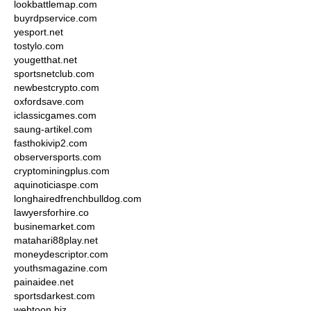
lookbattlemap.com
buyrdpservice.com
yesport.net
tostylo.com
yougetthat.net
sportsnetclub.com
newbestcrypto.com
oxfordsave.com
iclassicgames.com
saung-artikel.com
fasthokivip2.com
observersports.com
cryptominingplus.com
aquinoticiaspe.com
longhairedfrenchbulldog.com
lawyersforhire.co
businemarket.com
matahari88play.net
moneydescriptor.com
youthsmagazine.com
painaidee.net
sportsdarkest.com
webtoon.biz