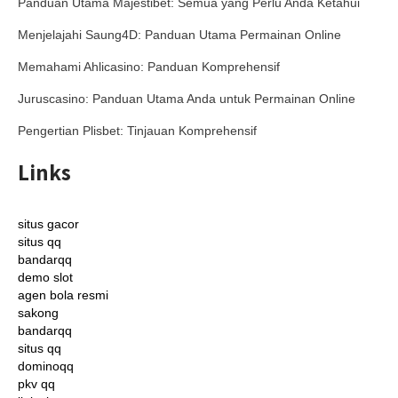
Panduan Utama Majestibet: Semua yang Perlu Anda Ketahui
Menjelajahi Saung4D: Panduan Utama Permainan Online
Memahami Ahlicasino: Panduan Komprehensif
Juruscasino: Panduan Utama Anda untuk Permainan Online
Pengertian Plisbet: Tinjauan Komprehensif
Links
situs gacor
situs qq
bandarqq
demo slot
agen bola resmi
sakong
bandarqq
situs qq
dominoqq
pkv qq