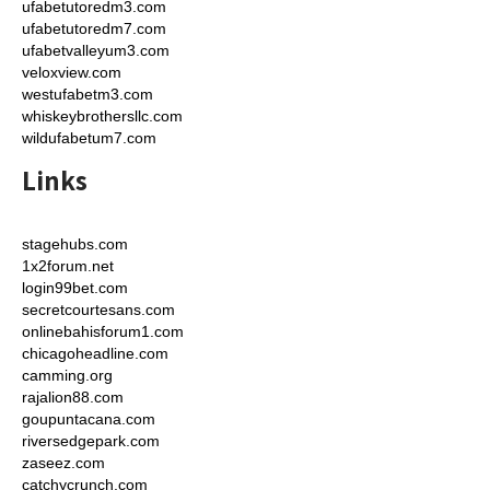
ufabetutoredm3.com
ufabetutoredm7.com
ufabetvalleyum3.com
veloxview.com
westufabetm3.com
whiskeybrothersllc.com
wildufabetum7.com
Links
stagehubs.com
1x2forum.net
login99bet.com
secretcourtesans.com
onlinebahisforum1.com
chicagoheadline.com
camming.org
rajalion88.com
goupuntacana.com
riversedgepark.com
zaseez.com
catchycrunch.com