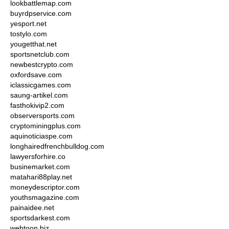
lookbattlemap.com
buyrdpservice.com
yesport.net
tostylo.com
yougetthat.net
sportsnetclub.com
newbestcrypto.com
oxfordsave.com
iclassicgames.com
saung-artikel.com
fasthokivip2.com
observersports.com
cryptominingplus.com
aquinoticiaspe.com
longhairedfrenchbulldog.com
lawyersforhire.co
businemarket.com
matahari88play.net
moneydescriptor.com
youthsmagazine.com
painaidee.net
sportsdarkest.com
webtoon.biz