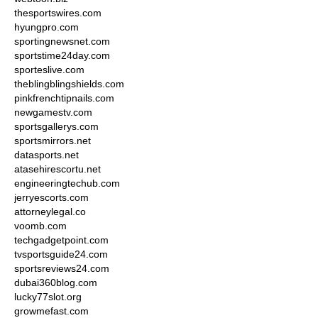
thesportswires.com
hyungpro.com
sportingnewsnet.com
sportstime24day.com
sporteslive.com
theblingblingshields.com
pinkfrenchtipnails.com
newgamestv.com
sportsgallerys.com
sportsmirrors.net
datasports.net
atasehirescortu.net
engineeringtechub.com
jerryescorts.com
attorneylegal.co
voomb.com
techgadgetpoint.com
tvsportsguide24.com
sportsreviews24.com
dubai360blog.com
lucky77slot.org
growmefast.com