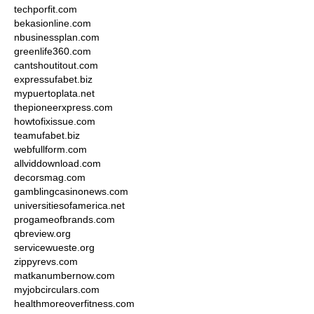
techporfit.com
bekasionline.com
nbusinessplan.com
greenlife360.com
cantshoutitout.com
expressufabet.biz
mypuertoplata.net
thepioneerxpress.com
howtofixissue.com
teamufabet.biz
webfullform.com
allviddownload.com
decorsmag.com
gamblingcasinonews.com
universitiesofamerica.net
progameofbrands.com
qbreview.org
servicewueste.org
zippyrevs.com
matkanumbernow.com
myjobcirculars.com
healthmoreoverfitness.com