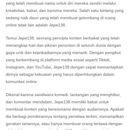
yang telah membuat nama untuk diri mereka sendiri melalui
kreativitas, bakat, dan karisma mereka. Salah satu bintang yang
sedang naik daun yang telah membuat gelombang di ruang
online tidak lain adalah Jepe138.
Temui Jepe138, seorang pencipta konten berbakat yang telah
menangkap hati dan pikiran penonton di seluruh dunia dengan
gaya unik dan kepribadiannya yang menarik. Dengan pengikut
yang berkembang di platform media sosial seperti Tiktok,
Instagram, dan YouTube, Jepe138 dengan cepat memantapkan
dirinya sebagai kekuatan yang harus diperhitungkan dalam
komunitas online.
Dikenal karena sandiwara komedi, tantangan yang menghibur,
dan komentar mendalam, Jepe138 memiliki bakat untuk
membuat konten yang beresonansi dengan audiensnya. Apakah
dia berbagi pemikirannya tentang peristiwa terkini, menampilkan
gerakan tariannya, atau hanya membuat orang tertawa dengan