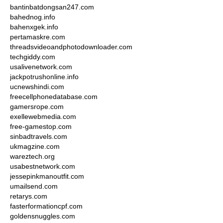
bantinbatdongsan247.com
bahednog.info
bahenxgek.info
pertamaskre.com
threadsvideoandphotodownloader.com
techgiddy.com
usalivenetwork.com
jackpotrushonline.info
ucnewshindi.com
freecellphonedatabase.com
gamersrope.com
exellewebmedia.com
free-gamestop.com
sinbadtravels.com
ukmagzine.com
wareztech.org
usabestnetwork.com
jessepinkmanoutfit.com
umailsend.com
retarys.com
fasterformationcpf.com
goldensnuggles.com