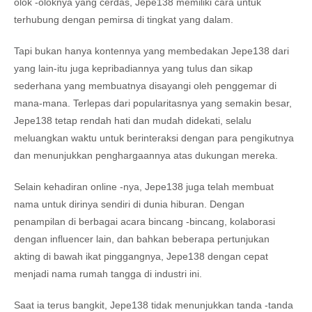
olok -oloknya yang cerdas, Jepe138 memiliki cara untuk
terhubung dengan pemirsa di tingkat yang dalam.
Tapi bukan hanya kontennya yang membedakan Jepe138 dari
yang lain-itu juga kepribadiannya yang tulus dan sikap
sederhana yang membuatnya disayangi oleh penggemar di
mana-mana. Terlepas dari popularitasnya yang semakin besar,
Jepe138 tetap rendah hati dan mudah didekati, selalu
meluangkan waktu untuk berinteraksi dengan para pengikutnya
dan menunjukkan penghargaannya atas dukungan mereka.
Selain kehadiran online -nya, Jepe138 juga telah membuat
nama untuk dirinya sendiri di dunia hiburan. Dengan
penampilan di berbagai acara bincang -bincang, kolaborasi
dengan influencer lain, dan bahkan beberapa pertunjukan
akting di bawah ikat pinggangnya, Jepe138 dengan cepat
menjadi nama rumah tangga di industri ini.
Saat ia terus bangkit, Jepe138 tidak menunjukkan tanda -tanda