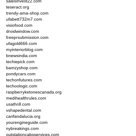
salesinvest22.com
teseract.org
trendy-ama-shop.com
ufabett732m7.com
visiofood.com
droidwindow.com
freeprsubmission.com
ufagold666.com
myinteriorblog.com
bnewsindia.com
techiepick.com
bamzyshop.com
pondycars.com
techonfutures.com
techoologic.com
raspberryketonescanada.org
medihealthrules.com
usathrill.com
vshapedental.com
canfandalucia.org
yourengineguide.com
nybreakings.com
outstationcabsservices.com