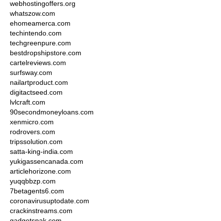
webhostingoffers.org
whatszow.com
ehomeamerca.com
techintendo.com
techgreenpure.com
bestdropshipstore.com
cartelreviews.com
surfsway.com
nailartproduct.com
digitactseed.com
lvlcraft.com
90secondmoneyloans.com
xenmicro.com
rodrovers.com
tripssolution.com
satta-king-india.com
yukigassencanada.com
articlehorizone.com
yuqqbbzp.com
7betagents6.com
coronavirusuptodate.com
crackinstreams.com
gadgetspak.com