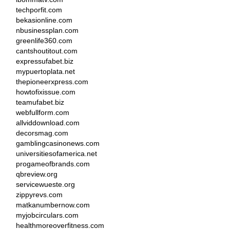
techporfit.com
bekasionline.com
nbusinessplan.com
greenlife360.com
cantshoutitout.com
expressufabet.biz
mypuertoplata.net
thepioneerxpress.com
howtofixissue.com
teamufabet.biz
webfullform.com
allviddownload.com
decorsmag.com
gamblingcasinonews.com
universitiesofamerica.net
progameofbrands.com
qbreview.org
servicewueste.org
zippyrevs.com
matkanumbernow.com
myjobcirculars.com
healthmoreoverfitness.com