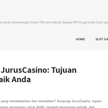
 untuk kemenangan besar. Pilih slot terbaik dengan RTP tinggi untuk hasil opt
HOME
SLOT G
JurusCasino: Tujuan
aik Anda
 yang mendebarkan dan mendalam? Kunjungi JurusCasino, tujuan
gam permainan untuk dipilih, langkah keamanan terbaik, dan