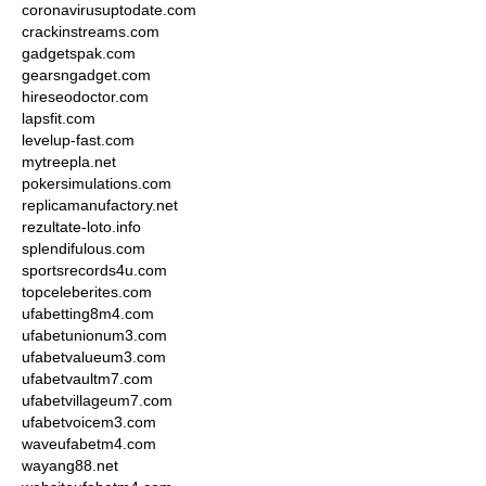
coronavirusuptodate.com
crackinstreams.com
gadgetspak.com
gearsngadget.com
hireseodoctor.com
lapsfit.com
levelup-fast.com
mytreepla.net
pokersimulations.com
replicamanufactory.net
rezultate-loto.info
splendifulous.com
sportsrecords4u.com
topceleberites.com
ufabetting8m4.com
ufabetunionum3.com
ufabetvalueum3.com
ufabetvaultm7.com
ufabetvillageum7.com
ufabetvoicem3.com
waveufabetm4.com
wayang88.net