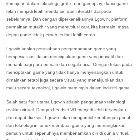
kemajuan dalam teknologi, grafik, dan gameplay, dunia game
telah menjadi lebih mendalam dan interaktif daripada
sebelumnya. Dan dengan diperkenalkannya Lgowin, platform
permainan mutakhir yang merevolusi cara kita bermain, masa
depan game tidak pernah terlihat lebih cerah.
Lgowin adalah perusahaan pengembangan game yang
berspesialisasi dalam menciptakan game yang inovatif dan
menarik bagi para pemain dari segala usia. Dengan fokus pada
menciptakan game yang tidak hanya menyenangkan untuk
dimainkan tetapi juga secara visual yang menakjubkan dan
maju secara teknologi, Lgowin memimpin dalam industri game.
Salah satu fitur utama Lgowin adalah penggunaan teknologi
realitas virtual. Dengan headset VR menjadi lebih terjangkau
dan dapat diakses, Lgowin telah mengambil keuntungan penuh
dari teknologi ini untuk membuat game yang memungkinkan
pemain untuk sepenuhnya membenamkan diri di dunia virtual.