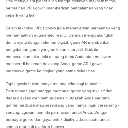
Dari menjelajahi planet alien hingga melawan makhluk mitos,
permainan VR Lgowin memberikan pengalaman yang tidak
seperti yang lain.
Selain teknologi VR, Lgowin juga menawarkan permainan yang
memanfaatkan augmented reality. Dengan menggabungkan
dunia nyata dengan elemen digital, game AR memberikan
pengalaman game yang unik dan interaktif. Baik itu
memecahkan teka -teki di ruang tamu Anda atau melawan
monster di halaman belakang Anda, game AR Lgowin
membawa game ke tingkat yang sama sekali baru.
Tapi Lgowin bukan hanya tentang teknologi mutakhir.
Perusahaan juga bangga membuat game yang inklusif dan
dapat diakses oleh semua pemain. Apakah Anda seorang
gamer hardcore atau seseorang yang hanya ingin bersenang -
senang, Lgowin memiliki permainan untuk Anda. Dengan
berbagai genre dan gaya untuk dipilih, ada sesuatu untuk
semua orang di platform Lgowin.