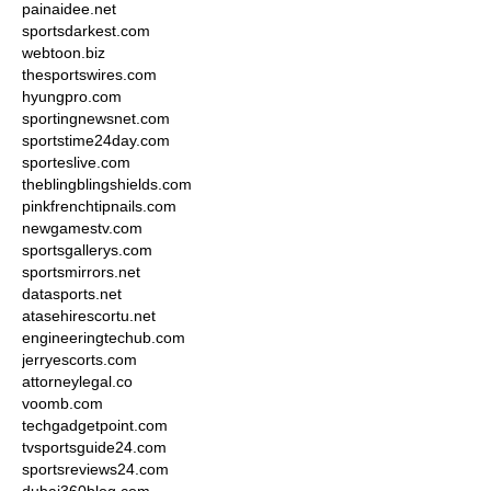
painaidee.net
sportsdarkest.com
webtoon.biz
thesportswires.com
hyungpro.com
sportingnewsnet.com
sportstime24day.com
sporteslive.com
theblingblingshields.com
pinkfrenchtipnails.com
newgamestv.com
sportsgallerys.com
sportsmirrors.net
datasports.net
atasehirescortu.net
engineeringtechub.com
jerryescorts.com
attorneylegal.co
voomb.com
techgadgetpoint.com
tvsportsguide24.com
sportsreviews24.com