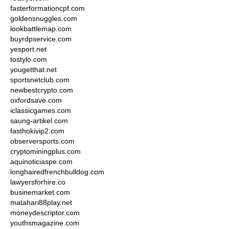
fasterformationcpf.com
goldensnuggles.com
lookbattlemap.com
buyrdpservice.com
yesport.net
tostylo.com
yougetthat.net
sportsnetclub.com
newbestcrypto.com
oxfordsave.com
iclassicgames.com
saung-artikel.com
fasthokivip2.com
observersports.com
cryptominingplus.com
aquinoticiaspe.com
longhairedfrenchbulldog.com
lawyersforhire.co
businemarket.com
matahari88play.net
moneydescriptor.com
youthsmagazine.com