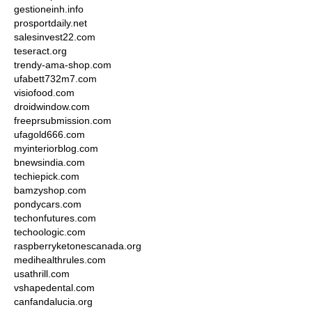
gestioneinh.info
prosportdaily.net
salesinvest22.com
teseract.org
trendy-ama-shop.com
ufabett732m7.com
visiofood.com
droidwindow.com
freeprsubmission.com
ufagold666.com
myinteriorblog.com
bnewsindia.com
techiepick.com
bamzyshop.com
pondycars.com
techonfutures.com
techoologic.com
raspberryketonescanada.org
medihealthrules.com
usathrill.com
vshapedental.com
canfandalucia.org