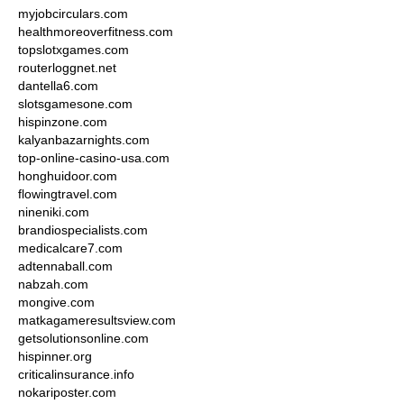
myjobcirculars.com
healthmoreoverfitness.com
topslotxgames.com
routerloggnet.net
dantella6.com
slotsgamesone.com
hispinzone.com
kalyanbazarnights.com
top-online-casino-usa.com
honghuidoor.com
flowingtravel.com
nineniki.com
brandiospecialists.com
medicalcare7.com
adtennaball.com
nabzah.com
mongive.com
matkagameresultsview.com
getsolutionsonline.com
hispinner.org
criticalinsurance.info
nokariposter.com