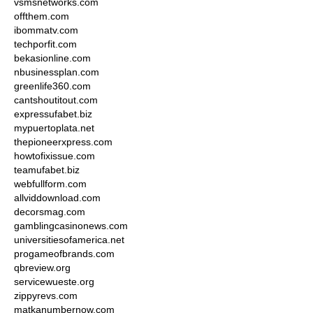
vsmsnetworks.com
offthem.com
ibommatv.com
techporfit.com
bekasionline.com
nbusinessplan.com
greenlife360.com
cantshoutitout.com
expressufabet.biz
mypuertoplata.net
thepioneerxpress.com
howtofixissue.com
teamufabet.biz
webfullform.com
allviddownload.com
decorsmag.com
gamblingcasinonews.com
universitiesofamerica.net
progameofbrands.com
qbreview.org
servicewueste.org
zippyrevs.com
matkanumbernow.com