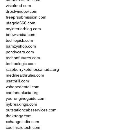
visiofood.com
droidwindow.com
freeprsubmission.com
ufagold666.com
myinteriorblog.com
bnewsindia.com
techiepick.com
bamzyshop.com
pondycars.com
techonfutures.com
techoologic.com
raspberryketonescanada.org
medihealthrules.com
usathrill.com
vshapedental.com
canfandalucia.org
yourengineguide.com
nybreakings.com
outstationcabsservices.com
thekrtagy.com
xchangeindia.com
coolmicrotech.com