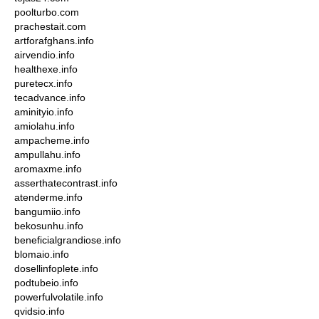
poolturbo.com
prachestait.com
artforafghans.info
airvendio.info
healthexe.info
puretecx.info
tecadvance.info
aminityio.info
amiolahu.info
ampacheme.info
ampullahu.info
aromaxme.info
asserthatecontrast.info
atenderme.info
bangumiio.info
bekosunhu.info
beneficialgrandiose.info
blomaio.info
dosellinfoplete.info
podtubeio.info
powerfulvolatile.info
qvidsio.info