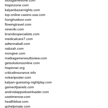
slotsgamesone.com
hispinzone.com
kalyanbazarnights.com
top-online-casino-usa.com
honghuidoor.com
flowingtravel.com
nineniki.com
brandiospecialists.com
medicalcare7.com
adtennaball.com
nabzah.com
mongive.com
matkagameresultsview.com
getsolutionsonline.com
hispinner.org
criticalinsurance.info
nokariposter.com
kalyan-guessing-nightplay.com
gameofpanels.com
androidappsdownloader.com
usetimenow.com
healthblow.com
gohelpmate.com