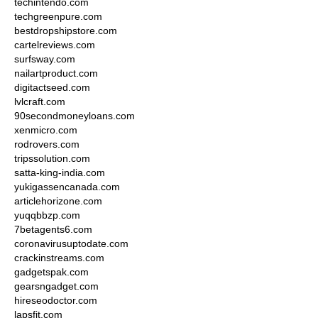
techintendo.com
techgreenpure.com
bestdropshipstore.com
cartelreviews.com
surfsway.com
nailartproduct.com
digitactseed.com
lvlcraft.com
90secondmoneyloans.com
xenmicro.com
rodrovers.com
tripssolution.com
satta-king-india.com
yukigassencanada.com
articlehorizone.com
yuqqbbzp.com
7betagents6.com
coronavirusuptodate.com
crackinstreams.com
gadgetspak.com
gearsngadget.com
hireseodoctor.com
lapsfit.com