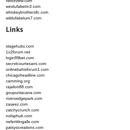
veloxview.com
westufabetm3.com
whiskeybrothersllc.com
wildufabetum7.com
Links
stagehubs.com
1x2forum.net
login99bet.com
secretcourtesans.com
onlinebahisforum1.com
chicagoheadline.com
camming.org
rajalion88.com
goupuntacana.com
riversedgepark.com
zaseez.com
catchycrunch.com
nofaphub.com
nefertitingalls.com
patsyscreations.com