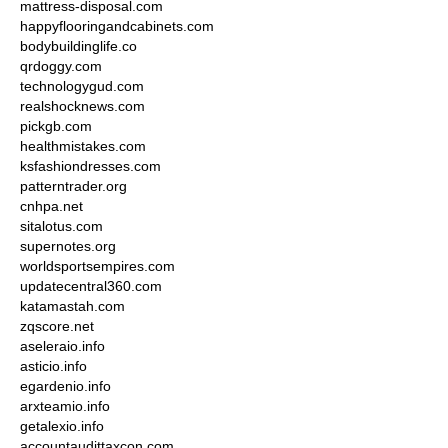
mattress-disposal.com
happyflooringandcabinets.com
bodybuildinglife.co
qrdoggy.com
technologygud.com
realshocknews.com
pickgb.com
healthmistakes.com
ksfashiondresses.com
patterntrader.org
cnhpa.net
sitalotus.com
supernotes.org
worldsportsempires.com
updatecentral360.com
katamastah.com
zqscore.net
aseleraio.info
asticio.info
egardenio.info
arxteamio.info
getalexio.info
accountaudittaxcon.com