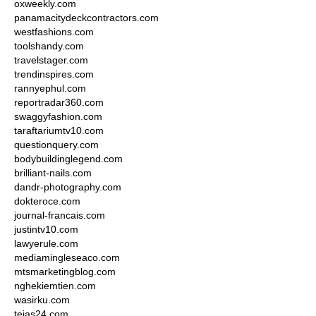
oxweekly.com
panamacitydeckcontractors.com
westfashions.com
toolshandy.com
travelstager.com
trendinspires.com
rannyephul.com
reportradar360.com
swaggyfashion.com
taraftariumtv10.com
questionquery.com
bodybuildinglegend.com
brilliant-nails.com
dandr-photography.com
dokteroce.com
journal-francais.com
justintv10.com
lawyerule.com
mediamingleseaco.com
mtsmarketingblog.com
nghekiemtien.com
wasirku.com
tejas24.com