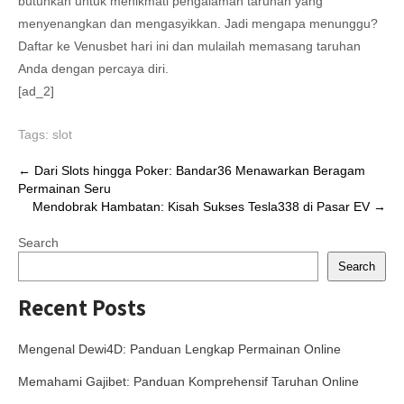
butuhkan untuk menikmati pengalaman taruhan yang
menyenangkan dan mengasyikkan. Jadi mengapa menunggu?
Daftar ke Venusbet hari ini dan mulailah memasang taruhan
Anda dengan percaya diri.
[ad_2]
Tags:
slot
Post
←
Dari Slots hingga Poker: Bandar36 Menawarkan Beragam
Permainan Seru
navigation
Mendobrak Hambatan: Kisah Sukses Tesla338 di Pasar EV
→
Search
Search
Recent Posts
Mengenal Dewi4D: Panduan Lengkap Permainan Online
Memahami Gajibet: Panduan Komprehensif Taruhan Online