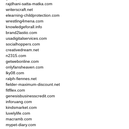
rajdhani-satta-matka.com
writerscraft.net
elearning-childprotection.com
wrestling4mena.com
knowledgeforall.info
brand2lastio.com
usadigitalservices.com
socialhoppers.com
creativedream.net
n2315.com
getwebonline.com
onlyfansheaven.com
lky08.com
ralph-fiennes.net
fielder-maximum-discount.net
fitfllex.com
genesisbusinesscredit.com
inforuang.com
kindsmarket.com
luvelylife.com
macramb.com
mypet-diary.com