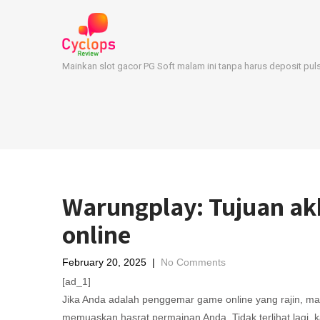
Mainkan slot gacor PG Soft malam ini tanpa harus deposit pulsa
Warungplay: Tujuan ak
online
February 20, 2025
|
No Comments
[ad_1]
Jika Anda adalah penggemar game online yang rajin, ma
memuaskan hasrat permainan Anda. Tidak terlihat lagi,