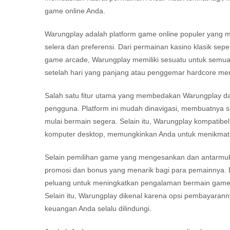
game online Anda.
Warungplay adalah platform game online populer yang
selera dan preferensi. Dari permainan kasino klasik seper
game arcade, Warungplay memiliki sesuatu untuk semua
setelah hari yang panjang atau penggemar hardcore men
Salah satu fitur utama yang membedakan Warungplay da
pengguna. Platform ini mudah dinavigasi, membuatnya 
mulai bermain segera. Selain itu, Warungplay kompatibe
komputer desktop, memungkinkan Anda untuk menikmati 
Selain pemilihan game yang mengesankan dan antarmu
promosi dan bonus yang menarik bagi para pemainnya. D
peluang untuk meningkatkan pengalaman bermain game
Selain itu, Warungplay dikenal karena opsi pembayaran
keuangan Anda selalu dilindungi.