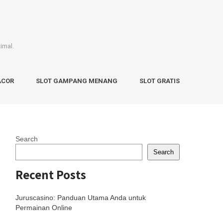
imal.
ACOR
SLOT GAMPANG MENANG
SLOT GRATIS
Search
Search
Recent Posts
Juruscasino: Panduan Utama Anda untuk
Permainan Online