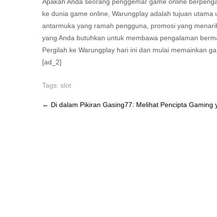
Apakah Anda seorang penggemar game online berpengal
ke dunia game online, Warungplay adalah tujuan utam
antarmuka yang ramah pengguna, promosi yang menarik
yang Anda butuhkan untuk membawa pengalaman bermai
Pergilah ke Warungplay hari ini dan mulai memainkan ga
[ad_2]
Tags:
slot
Post
←
Di dalam Pikiran Gasing77: Melihat Pencipta Gaming
navigation