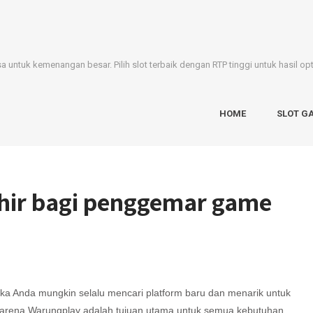
 untuk kemenangan besar. Pilih slot terbaik dengan RTP tinggi untuk hasil opt
HOME
SLOT G
hir bagi penggemar game
ka Anda mungkin selalu mencari platform baru dan menarik untuk
 karena Warungplay adalah tujuan utama untuk semua kebutuhan