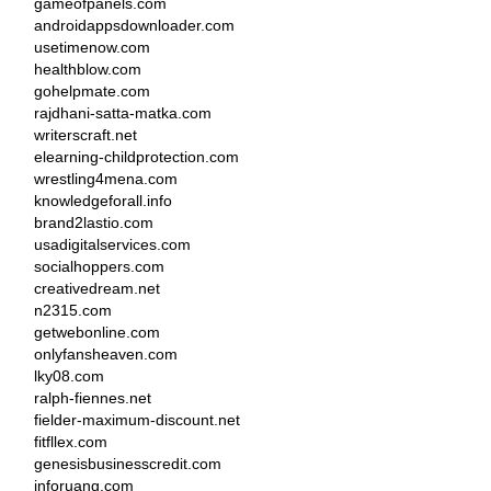
gameofpanels.com
androidappsdownloader.com
usetimenow.com
healthblow.com
gohelpmate.com
rajdhani-satta-matka.com
writerscraft.net
elearning-childprotection.com
wrestling4mena.com
knowledgeforall.info
brand2lastio.com
usadigitalservices.com
socialhoppers.com
creativedream.net
n2315.com
getwebonline.com
onlyfansheaven.com
lky08.com
ralph-fiennes.net
fielder-maximum-discount.net
fitfllex.com
genesisbusinesscredit.com
inforuang.com