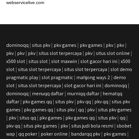
webservicelive.com
dominoqq
|
situs pkv
|
pkv games
|
pkv games
|
pkv
|
pkv
|
pkv
|
pkv
|
pkv
|
situs slot terpercaya
|
pkv
|
situs slot online
|
x500 slot
|
situs slot
|
slot maxwin
|
slot gacor hari ini
|
x500
slot
|
situs slot terpercaya
|
situs slot terpercaya
|
slot demo
pragmatic play
|
slot pragmatic
|
mahjong ways 2
|
demo
slot
|
situs slot terpercaya
|
slot gacor hari ini
|
dominoqq
|
dominoqq
|
menuqq daftar
|
murniqq daftar
|
hematqq
daftar
|
pkv games qq
|
situs pkv
|
pkv qq
|
pkv qq
|
situs pkv
games
|
pkv games qq
|
situs pkv
|
qq
|
pkv
|
situs pkv games
|
pkv
|
situs qq
|
pkv games
|
pkv games qq
|
situs pkv
|
qq
|
pkv qq
|
situs pkv games
|
pkv
|
situs judi bola resmi
|
sbobet
wap
|
qq poker
|
poker online
|
bandarqq pkv
|
pkv games
|