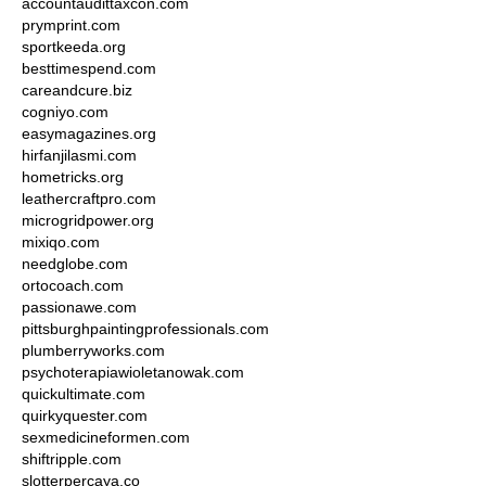
accountaudittaxcon.com
prymprint.com
sportkeeda.org
besttimespend.com
careandcure.biz
cogniyo.com
easymagazines.org
hirfanjilasmi.com
hometricks.org
leathercraftpro.com
microgridpower.org
mixiqo.com
needglobe.com
ortocoach.com
passionawe.com
pittsburghpaintingprofessionals.com
plumberryworks.com
psychoterapiawioletanowak.com
quickultimate.com
quirkyquester.com
sexmedicineformen.com
shiftripple.com
slotterpercaya.co