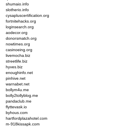
shumaio.info
slotherio.info
cysapluscertification.org
fortnitehacks.org
loginsearch.org
aodecor.org
donorsmatch.org
nowtimes.org
casinoeing.org
livemocha.biz
streetlife.biz
hyves.biz
enoughinfo.net
pinhive.net
warnabet.net
bollym4u.me
bolly2tollyblog.me
pandaclub.me
flyttevask.io
byhous.com
hartfordplazahotel.com
m-918kissapk.com