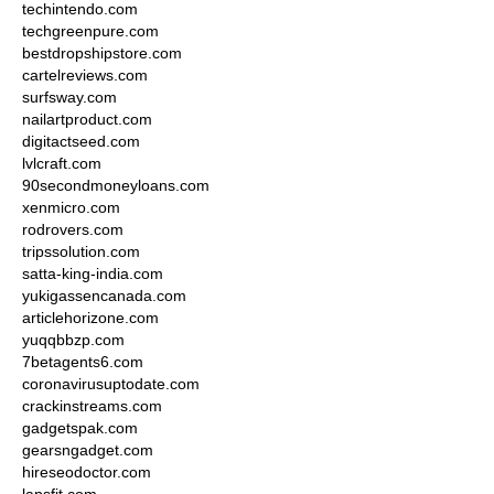
techintendo.com
techgreenpure.com
bestdropshipstore.com
cartelreviews.com
surfsway.com
nailartproduct.com
digitactseed.com
lvlcraft.com
90secondmoneyloans.com
xenmicro.com
rodrovers.com
tripssolution.com
satta-king-india.com
yukigassencanada.com
articlehorizone.com
yuqqbbzp.com
7betagents6.com
coronavirusuptodate.com
crackinstreams.com
gadgetspak.com
gearsngadget.com
hireseodoctor.com