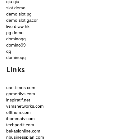
qiu qiu
slot demo
demo slot pg
demo slot gacor
live draw hk
pg demo
dominoqq
domino99
qq
dominoqq
Links
uae-times.com
gamerifys.com
inspiratif.net
vsmsnetworks.com
offthem.com
ibommatv.com
techporfit.com
bekasionline.com
nbusinessplan.com