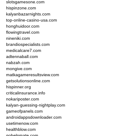
slotsgamesone.com
hispinzone.com
kalyanbazarnights.com
top-online-casino-usa.com
honghuidoor.com
flowingtravel.com
nineniki.com
brandiospecialists.com
medicalcare7.com
adtennaball.com
nabzah.com
mongive.com
matkagameresultsview.com
getsolutionsonline.com
hispinner.org
criticalinsurance.info
nokariposter.com
kalyan-guessing-nightplay.com
gameofpanels.com
androidappsdownloader.com
usetimenow.com
healthblow.com
gohelpmate.com