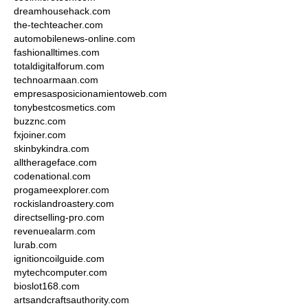
dreamhousehack.com
the-techteacher.com
automobilenews-online.com
fashionalltimes.com
totaldigitalforum.com
technoarmaan.com
empresasposicionamientoweb.com
tonybestcosmetics.com
buzznc.com
fxjoiner.com
skinbykindra.com
alltherageface.com
codenational.com
progameexplorer.com
rockislandroastery.com
directselling-pro.com
revenuealarm.com
lurab.com
ignitioncoilguide.com
mytechcomputer.com
bioslot168.com
artsandcraftsauthority.com