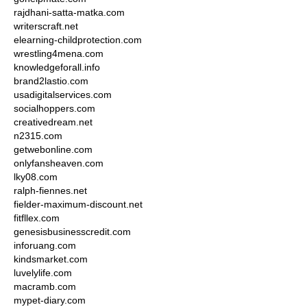
rajdhani-satta-matka.com
writerscraft.net
elearning-childprotection.com
wrestling4mena.com
knowledgeforall.info
brand2lastio.com
usadigitalservices.com
socialhoppers.com
creativedream.net
n2315.com
getwebonline.com
onlyfansheaven.com
lky08.com
ralph-fiennes.net
fielder-maximum-discount.net
fitfllex.com
genesisbusinesscredit.com
inforuang.com
kindsmarket.com
luvelylife.com
macramb.com
mypet-diary.com