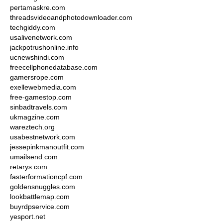
pertamaskre.com
threadsvideoandphotodownloader.com
techgiddy.com
usalivenetwork.com
jackpotrushonline.info
ucnewshindi.com
freecellphonedatabase.com
gamersrope.com
exellewebmedia.com
free-gamestop.com
sinbadtravels.com
ukmagzine.com
wareztech.org
usabestnetwork.com
jessepinkmanoutfit.com
umailsend.com
retarys.com
fasterformationcpf.com
goldensnuggles.com
lookbattlemap.com
buyrdpservice.com
yesport.net